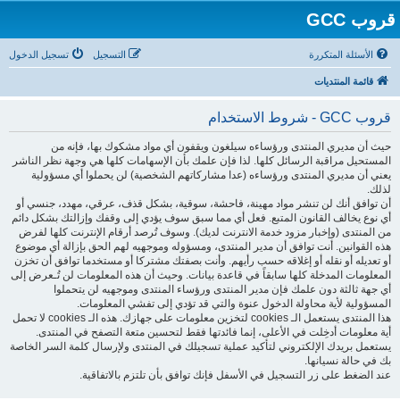
قروب GCC
الأسئلة المتكررة
التسجيل
تسجيل الدخول
قائمة المنتديات
قروب GCC - شروط الاستخدام
حيث أن مديري المنتدى ورؤساءه سيلغون ويقفون أي مواد مشكوك بها، فإنه من
المستحيل مراقبة الرسائل كلها. لذا فإن علمك بأن الإسهامات كلها هي وجهة نظر الناشر
يعني أن مديري المنتدى ورؤساءه (عدا مشاركاتهم الشخصية) لن يحملوا أي مسؤولية
لذلك.
أن توافق أنك لن تنشر مواد مهينة، فاحشة، سوقية، بشكل قذف، عرقي، مهدد، جنسي أو
أي نوع يخالف القانون المتبع. فعل أي مما سبق سوف يؤدي إلى وقفك وإزالتك بشكل دائم
من المنتدى (وإخبار مزود خدمة الانترنت لديك). وسوف تُرصد أرقام الإنترنت كلها لفرض
هذه القوانين. أنت توافق أن مدير المنتدى، ومسؤوله وموجهيه لهم الحق بإزالة أي موضوع
أو تعديله أو نقله أو إغلاقه حسب رأيهم. وأنت بصفتك مشتركا أو مستخدما توافق أن تخزن
المعلومات المدخلة كلها سابقاً في قاعدة بيانات. وحيث أن هذه المعلومات لن تُـعرض إلى
أي جهة ثالثة دون علمك فإن مدير المنتدى ورؤساء المنتدى وموجهيه لن يتحملوا
المسؤولية لأية محاولة الدخول عنوة والتي قد تؤدي إلى تفشي المعلومات.
هذا المنتدى يستعمل الـ cookies لتخزين معلومات على جهازك. هذه الـ cookies لا تحمل
أية معلومات أدخِلت في الأعلى، إنما فائدتها فقط لتحسين متعة التصفح في المنتدى.
يستعمل بريدك الإلكتروني لتأكيد عملية تسجيلك في المنتدى ولإرسال كلمة السر الخاصة
بك في حالة نسيانها.
عند الضغط على زر التسجيل في الأسفل فإنك توافق بأن تلتزم بالاتفاقية.