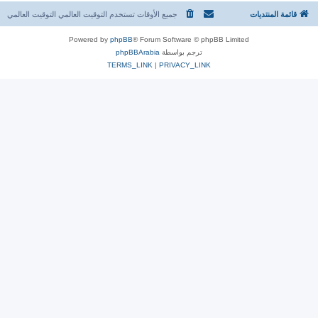
قائمة المنتديات
جميع الأوقات تستخدم التوقيت العالمي التوقيت العالمي
Powered by
phpBB
® Forum Software © phpBB Limited
ترجم بواسطة
phpBBArabia
TERMS_LINK
|
PRIVACY_LINK