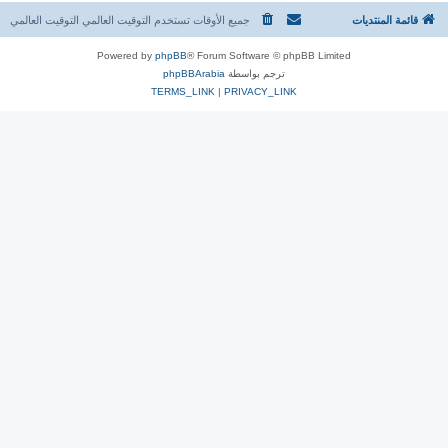
قائمة المنتديات
جميع الأوقات تستخدم التوقيت العالمي التوقيت العالمي
Powered by
phpBB
® Forum Software © phpBB Limited
ترجم بواسطة
phpBBArabia
TERMS_LINK
|
PRIVACY_LINK