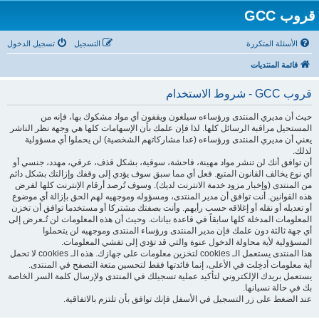
قروب GCC
الأسئلة المتكررة
التسجيل
تسجيل الدخول
قائمة المنتديات
قروب GCC - شروط الاستخدام
حيث أن مديري المنتدى ورؤساءه سيلغون ويقفون أي مواد مشكوك بها، فإنه من
المستحيل مراقبة الرسائل كلها. لذا فإن علمك بأن الإسهامات كلها هي وجهة نظر الناشر
يعني أن مديري المنتدى ورؤساءه (عدا مشاركاتهم الشخصية) لن يحملوا أي مسؤولية
لذلك.
أن توافق أنك لن تنشر مواد مهينة، فاحشة، سوقية، بشكل قذف، عرقي، مهدد، جنسي أو
أي نوع يخالف القانون المتبع. فعل أي مما سبق سوف يؤدي إلى وقفك وإزالتك بشكل دائم
من المنتدى (وإخبار مزود خدمة الانترنت لديك). وسوف تُرصد أرقام الإنترنت كلها لفرض
هذه القوانين. أنت توافق أن مدير المنتدى، ومسؤوله وموجهيه لهم الحق بإزالة أي موضوع
أو تعديله أو نقله أو إغلاقه حسب رأيهم. وأنت بصفتك مشتركا أو مستخدما توافق أن تخزن
المعلومات المدخلة كلها سابقاً في قاعدة بيانات. وحيث أن هذه المعلومات لن تُـعرض إلى
أي جهة ثالثة دون علمك فإن مدير المنتدى ورؤساء المنتدى وموجهيه لن يتحملوا
المسؤولية لأية محاولة الدخول عنوة والتي قد تؤدي إلى تفشي المعلومات.
هذا المنتدى يستعمل الـ cookies لتخزين معلومات على جهازك. هذه الـ cookies لا تحمل
أية معلومات أدخِلت في الأعلى، إنما فائدتها فقط لتحسين متعة التصفح في المنتدى.
يستعمل بريدك الإلكتروني لتأكيد عملية تسجيلك في المنتدى ولإرسال كلمة السر الخاصة
بك في حالة نسيانها.
عند الضغط على زر التسجيل في الأسفل فإنك توافق بأن تلتزم بالاتفاقية.