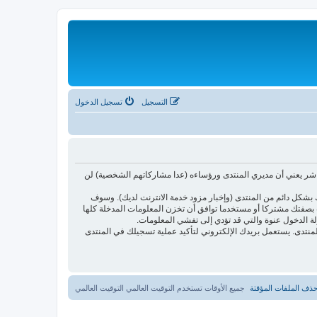
التسجيل
تسجيل الدخول
اشر يعني أن مديري المنتدى ورؤساءه (عدا مشاركاتهم الشخصية) لن
بشكل دائم من المنتدى (وإخبار مزود خدمة الانترنت لديك). وسوف
أنت بصفتك مشتركا أو مستخدما توافق أن تخزن المعلومات المدخلة كلها
لة الدخول عنوة والتي قد تؤدي إلى تفشي المعلومات.
ئدتها فقط لتحسين متعة التصفح في المنتدى. يستعمل بريدك الإلكتروني لتأكيد عملية تسجيلك في المنتدى
ذف الملفات المؤقتة
جميع الأوقات تستخدم التوقيت العالمي التوقيت العالمي