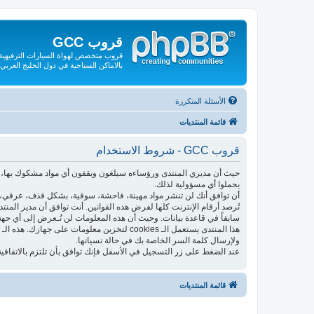
قروب GCC
قروب متخصص لهواة السيارات الترفيهية و
بالاماكن السياحية في دول الخليج العربي
الأسئلة المتكررة
قائمة المنتديات
قروب GCC - شروط الاستخدام
حيث أن مديري المنتدى ورؤساءه سيلغون ويقفون أي مواد مشكوك بها، فإ
يحملوا أي مسؤولية لذلك.
أن توافق أنك لن تنشر مواد مهينة، فاحشة، سوقية، بشكل قذف، عرقي، م
تُرصد أرقام الإنترنت كلها لفرض هذه القوانين. أنت توافق أن مدير المن
سابقاً في قاعدة بيانات. وحيث أن هذه المعلومات لن تُـعرض إلى أي جهة
ولإرسال كلمة السر الخاصة بك في حالة نسيانها.
عند الضغط على زر التسجيل في الأسفل فإنك توافق بأن تلتزم بالاتفاقية
قائمة المنتديات