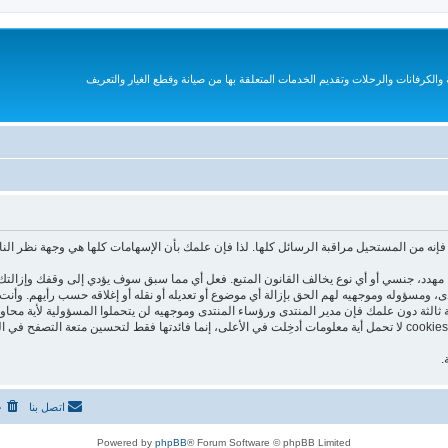
الكرفانات والرحلات وتقديم الخدمات المتعلقة بها من صيانة وقطع الغيار والتعريف
نه من المستحيل مراقبة الرسائل كلها. لذا فإن علمك بأن الإسهامات كلها هي وجهة نظر الن
هدد، جنسي أو أي نوع يخالف القانون المتبع. فعل أي مما سبق سوف يؤدي إلى وقفك وإزالتك 
تدى، ومسؤوله وموجهيه لهم الحق بإزالة أي موضوع أو تعديله أو نقله أو إغلاقه حسب رأيهم. و
 ثالثة دون علمك فإن مدير المنتدى ورؤساء المنتدى وموجهيه لن يتحملوا المسؤولية لأية محاو
هذا المنتدى يستعمل الـ cookies لتخزين معلومات على جهازك. هذه الـ cookies لا تحمل أية معلومات أدخِلت في الأعلى، إنما فا
.
اتصل بنا
ح
Powered by
phpBB
® Forum Software © phpBB Limited