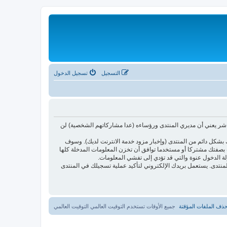
التسجيل
تسجيل الدخول
اشر يعني أن مديري المنتدى ورؤساءه (عدا مشاركاتهم الشخصية) لن
بشكل دائم من المنتدى (وإخبار مزود خدمة الانترنت لديك). وسوف
أنت بصفتك مشتركا أو مستخدما توافق أن تخزن المعلومات المدخلة كلها
لة الدخول عنوة والتي قد تؤدي إلى تفشي المعلومات.
ئدتها فقط لتحسين متعة التصفح في المنتدى. يستعمل بريدك الإلكتروني لتأكيد عملية تسجيلك في المنتدى
ذف الملفات المؤقتة
جميع الأوقات تستخدم التوقيت العالمي التوقيت العالمي