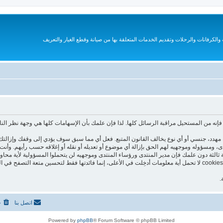
الكرفانات والرحلات وتقديم الخدمات المتعلقة بها من صيانة وقطع الغيار والتعريف
نه من المستحيل مراقبة الرسائل كلها. لذا فإن علمك بأن الإسهامات كلها هي وجهة نظر الن
هدد، جنسي أو أي نوع يخالف القانون المتبع. فعل أي مما سبق سوف يؤدي إلى وقفك وإزالتك 
تدى، ومسؤوله وموجهيه لهم الحق بإزالة أي موضوع أو تعديله أو نقله أو إغلاقه حسب رأيهم. و
 ثالثة دون علمك فإن مدير المنتدى ورؤساء المنتدى وموجهيه لن يتحملوا المسؤولية لأية محاو
هذا المنتدى يستعمل الـ cookies لتخزين معلومات على جهازك. هذه الـ cookies لا تحمل أية معلومات أدخِلت في الأعلى، إنما فا
.
اتصل بنا
ح
Powered by
phpBB
® Forum Software © phpBB Limited