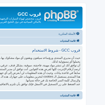
قروب GCC
قروب متخصص لهواة السيارات الترفيهية و
بالاماكن السياحية في دول الخليج العربي
الأسئلة المتكررة
قائمة المنتديات
قروب GCC - شروط الاستخدام
حيث أن مديري المنتدى ورؤساءه سيلغون ويقفون أي مواد مشكوك بها، فإ
يحملوا أي مسؤولية لذلك.
أن توافق أنك لن تنشر مواد مهينة، فاحشة، سوقية، بشكل قذف، عرقي، م
تُرصد أرقام الإنترنت كلها لفرض هذه القوانين. أنت توافق أن مدير المن
سابقاً في قاعدة بيانات. وحيث أن هذه المعلومات لن تُـعرض إلى أي جهة
ولإرسال كلمة السر الخاصة بك في حالة نسيانها.
عند الضغط على زر التسجيل في الأسفل فإنك توافق بأن تلتزم بالاتفاقية
قائمة المنتديات