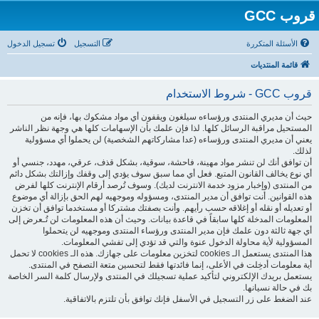
قروب GCC
الأسئلة المتكررة
التسجيل
تسجيل الدخول
قائمة المنتديات
قروب GCC - شروط الاستخدام
حيث أن مديري المنتدى ورؤساءه سيلغون ويقفون أي مواد مشكوك بها، فإنه من
المستحيل مراقبة الرسائل كلها. لذا فإن علمك بأن الإسهامات كلها هي وجهة نظر الناشر
يعني أن مديري المنتدى ورؤساءه (عدا مشاركاتهم الشخصية) لن يحملوا أي مسؤولية
لذلك.
أن توافق أنك لن تنشر مواد مهينة، فاحشة، سوقية، بشكل قذف، عرقي، مهدد، جنسي أو
أي نوع يخالف القانون المتبع. فعل أي مما سبق سوف يؤدي إلى وقفك وإزالتك بشكل دائم
من المنتدى (وإخبار مزود خدمة الانترنت لديك). وسوف تُرصد أرقام الإنترنت كلها لفرض
هذه القوانين. أنت توافق أن مدير المنتدى، ومسؤوله وموجهيه لهم الحق بإزالة أي موضوع
أو تعديله أو نقله أو إغلاقه حسب رأيهم. وأنت بصفتك مشتركا أو مستخدما توافق أن تخزن
المعلومات المدخلة كلها سابقاً في قاعدة بيانات. وحيث أن هذه المعلومات لن تُـعرض إلى
أي جهة ثالثة دون علمك فإن مدير المنتدى ورؤساء المنتدى وموجهيه لن يتحملوا
المسؤولية لأية محاولة الدخول عنوة والتي قد تؤدي إلى تفشي المعلومات.
هذا المنتدى يستعمل الـ cookies لتخزين معلومات على جهازك. هذه الـ cookies لا تحمل
أية معلومات أدخِلت في الأعلى، إنما فائدتها فقط لتحسين متعة التصفح في المنتدى.
يستعمل بريدك الإلكتروني لتأكيد عملية تسجيلك في المنتدى ولإرسال كلمة السر الخاصة
بك في حالة نسيانها.
عند الضغط على زر التسجيل في الأسفل فإنك توافق بأن تلتزم بالاتفاقية.