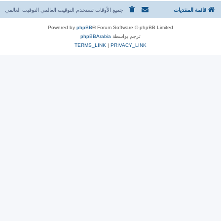
قائمة المنتديات
جميع الأوقات تستخدم التوقيت العالمي التوقيت العالمي
Powered by
phpBB
® Forum Software © phpBB Limited
ترجم بواسطة
phpBBArabia
TERMS_LINK
|
PRIVACY_LINK