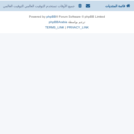
قائمة المنتديات
جميع الأوقات تستخدم التوقيت العالمي التوقيت العالمي
Powered by
phpBB
® Forum Software © phpBB Limited
ترجم بواسطة
phpBBArabia
TERMS_LINK
|
PRIVACY_LINK