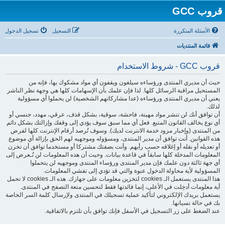
قروب GCC
الأسئلة المتكررة
التسجيل
تسجيل الدخول
قائمة المنتديات
قروب GCC - شروط الاستخدام
حيث أن مديري المنتدى ورؤساءه سيلغون ويقفون أي مواد مشكوك بها، فإنه من
المستحيل مراقبة الرسائل كلها. لذا فإن علمك بأن الإسهامات كلها هي وجهة نظر الناشر
يعني أن مديري المنتدى ورؤساءه (عدا مشاركاتهم الشخصية) لن يحملوا أي مسؤولية
لذلك.
أن توافق أنك لن تنشر مواد مهينة، فاحشة، سوقية، بشكل قذف، عرقي، مهدد، جنسي أو
أي نوع يخالف القانون المتبع. فعل أي مما سبق سوف يؤدي إلى وقفك وإزالتك بشكل دائم
من المنتدى (وإخبار مزود خدمة الانترنت لديك). وسوف تُرصد أرقام الإنترنت كلها لفرض
هذه القوانين. أنت توافق أن مدير المنتدى، ومسؤوله وموجهيه لهم الحق بإزالة أي موضوع
أو تعديله أو نقله أو إغلاقه حسب رأيهم. وأنت بصفتك مشتركا أو مستخدما توافق أن تخزن
المعلومات المدخلة كلها سابقاً في قاعدة بيانات. وحيث أن هذه المعلومات لن تُـعرض إلى
أي جهة ثالثة دون علمك فإن مدير المنتدى ورؤساء المنتدى وموجهيه لن يتحملوا
المسؤولية لأية محاولة الدخول عنوة والتي قد تؤدي إلى تفشي المعلومات.
هذا المنتدى يستعمل الـ cookies لتخزين معلومات على جهازك. هذه الـ cookies لا تحمل
أية معلومات أدخِلت في الأعلى، إنما فائدتها فقط لتحسين متعة التصفح في المنتدى.
يستعمل بريدك الإلكتروني لتأكيد عملية تسجيلك في المنتدى ولإرسال كلمة السر الخاصة
بك في حالة نسيانها.
عند الضغط على زر التسجيل في الأسفل فإنك توافق بأن تلتزم بالاتفاقية.