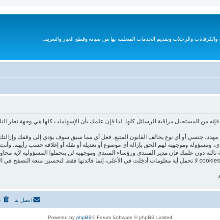
الكرفانات والرحلات وتقديم الخدمات المتعلقة بها من صيانة وقطع الغيار والتعريف
نه من المستحيل مراقبة الرسائل كلها. لذا فإن علمك بأن الإسهامات كلها هي وجهة نظر الن
هدد، جنسي أو أي نوع يخالف القانون المتبع. فعل أي مما سبق سوف يؤدي إلى وقفك وإزالتك 
تدى، ومسؤوله وموجهيه لهم الحق بإزالة أي موضوع أو تعديله أو نقله أو إغلاقه حسب رأيهم. و
 ثالثة دون علمك فإن مدير المنتدى ورؤساء المنتدى وموجهيه لن يتحملوا المسؤولية لأية محاو
هذا المنتدى يستعمل الـ cookies لتخزين معلومات على جهازك. هذه الـ cookies لا تحمل أية معلومات أدخِلت في الأعلى، إنما فا
.
اتصل بنا
ح
Powered by
phpBB
® Forum Software © phpBB Limited