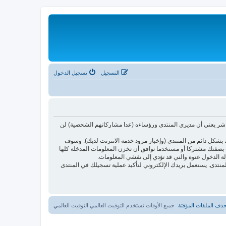
التسجيل
تسجيل الدخول
اشر يعني أن مديري المنتدى ورؤساءه (عدا مشاركاتهم الشخصية) لن
بشكل دائم من المنتدى (وإخبار مزود خدمة الانترنت لديك). وسوف
أنت بصفتك مشتركا أو مستخدما توافق أن تخزن المعلومات المدخلة كلها
لة الدخول عنوة والتي قد تؤدي إلى تفشي المعلومات.
ئدتها فقط لتحسين متعة التصفح في المنتدى. يستعمل بريدك الإلكتروني لتأكيد عملية تسجيلك في المنتدى
ذف الملفات المؤقتة
جميع الأوقات تستخدم التوقيت العالمي التوقيت العالمي