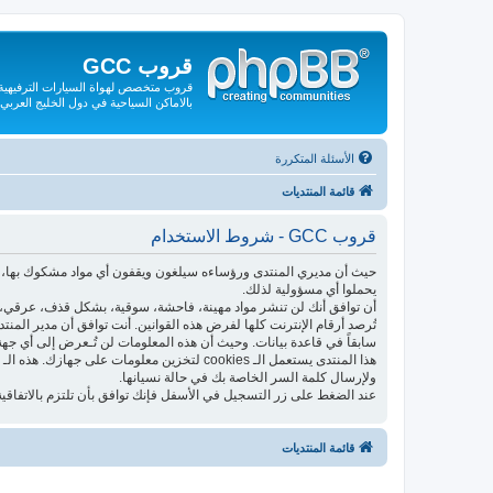
قروب GCC
قروب متخصص لهواة السيارات الترفيهية و
بالاماكن السياحية في دول الخليج العربي
الأسئلة المتكررة
قائمة المنتديات
قروب GCC - شروط الاستخدام
حيث أن مديري المنتدى ورؤساءه سيلغون ويقفون أي مواد مشكوك بها، فإ
يحملوا أي مسؤولية لذلك.
أن توافق أنك لن تنشر مواد مهينة، فاحشة، سوقية، بشكل قذف، عرقي، م
تُرصد أرقام الإنترنت كلها لفرض هذه القوانين. أنت توافق أن مدير المن
سابقاً في قاعدة بيانات. وحيث أن هذه المعلومات لن تُـعرض إلى أي جهة
ولإرسال كلمة السر الخاصة بك في حالة نسيانها.
عند الضغط على زر التسجيل في الأسفل فإنك توافق بأن تلتزم بالاتفاقية
قائمة المنتديات