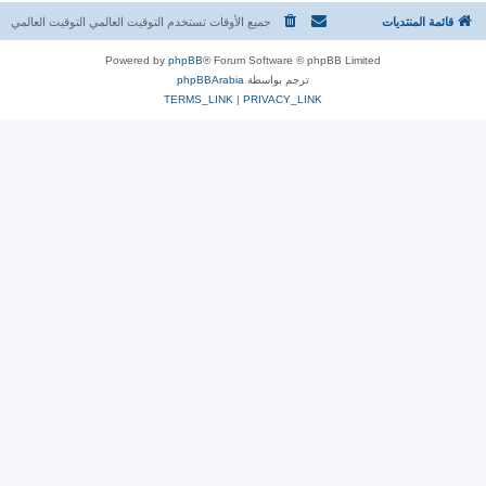
قائمة المنتديات
جميع الأوقات تستخدم التوقيت العالمي التوقيت العالمي
Powered by
phpBB
® Forum Software © phpBB Limited
ترجم بواسطة
phpBBArabia
TERMS_LINK
|
PRIVACY_LINK