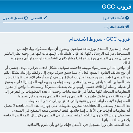
قروب GCC
الأسئلة المتكررة
التسجيل
تسجيل الدخول
قائمة المنتديات
قروب GCC - شروط الاستخدام
حيث أن مديري المنتدى ورؤساءه سيلغون ويقفون أي مواد مشكوك بها، فإنه من
المستحيل مراقبة الرسائل كلها. لذا فإن علمك بأن الإسهامات كلها هي وجهة نظر الناشر
يعني أن مديري المنتدى ورؤساءه (عدا مشاركاتهم الشخصية) لن يحملوا أي مسؤولية
لذلك.
أن توافق أنك لن تنشر مواد مهينة، فاحشة، سوقية، بشكل قذف، عرقي، مهدد، جنسي أو
أي نوع يخالف القانون المتبع. فعل أي مما سبق سوف يؤدي إلى وقفك وإزالتك بشكل دائم
من المنتدى (وإخبار مزود خدمة الانترنت لديك). وسوف تُرصد أرقام الإنترنت كلها لفرض
هذه القوانين. أنت توافق أن مدير المنتدى، ومسؤوله وموجهيه لهم الحق بإزالة أي موضوع
أو تعديله أو نقله أو إغلاقه حسب رأيهم. وأنت بصفتك مشتركا أو مستخدما توافق أن تخزن
المعلومات المدخلة كلها سابقاً في قاعدة بيانات. وحيث أن هذه المعلومات لن تُـعرض إلى
أي جهة ثالثة دون علمك فإن مدير المنتدى ورؤساء المنتدى وموجهيه لن يتحملوا
المسؤولية لأية محاولة الدخول عنوة والتي قد تؤدي إلى تفشي المعلومات.
هذا المنتدى يستعمل الـ cookies لتخزين معلومات على جهازك. هذه الـ cookies لا تحمل
أية معلومات أدخِلت في الأعلى، إنما فائدتها فقط لتحسين متعة التصفح في المنتدى.
يستعمل بريدك الإلكتروني لتأكيد عملية تسجيلك في المنتدى ولإرسال كلمة السر الخاصة
بك في حالة نسيانها.
عند الضغط على زر التسجيل في الأسفل فإنك توافق بأن تلتزم بالاتفاقية.