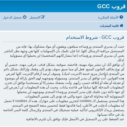
قروب GCC
الأسئلة المتكررة
التسجيل
تسجيل الدخول
قائمة المنتديات
قروب GCC - شروط الاستخدام
حيث أن مديري المنتدى ورؤساءه سيلغون ويقفون أي مواد مشكوك بها، فإنه من
المستحيل مراقبة الرسائل كلها. لذا فإن علمك بأن الإسهامات كلها هي وجهة نظر الناشر
يعني أن مديري المنتدى ورؤساءه (عدا مشاركاتهم الشخصية) لن يحملوا أي مسؤولية
لذلك.
أن توافق أنك لن تنشر مواد مهينة، فاحشة، سوقية، بشكل قذف، عرقي، مهدد، جنسي أو
أي نوع يخالف القانون المتبع. فعل أي مما سبق سوف يؤدي إلى وقفك وإزالتك بشكل دائم
من المنتدى (وإخبار مزود خدمة الانترنت لديك). وسوف تُرصد أرقام الإنترنت كلها لفرض
هذه القوانين. أنت توافق أن مدير المنتدى، ومسؤوله وموجهيه لهم الحق بإزالة أي موضوع
أو تعديله أو نقله أو إغلاقه حسب رأيهم. وأنت بصفتك مشتركا أو مستخدما توافق أن تخزن
المعلومات المدخلة كلها سابقاً في قاعدة بيانات. وحيث أن هذه المعلومات لن تُـعرض إلى
أي جهة ثالثة دون علمك فإن مدير المنتدى ورؤساء المنتدى وموجهيه لن يتحملوا
المسؤولية لأية محاولة الدخول عنوة والتي قد تؤدي إلى تفشي المعلومات.
هذا المنتدى يستعمل الـ cookies لتخزين معلومات على جهازك. هذه الـ cookies لا تحمل
أية معلومات أدخِلت في الأعلى، إنما فائدتها فقط لتحسين متعة التصفح في المنتدى.
يستعمل بريدك الإلكتروني لتأكيد عملية تسجيلك في المنتدى ولإرسال كلمة السر الخاصة
بك في حالة نسيانها.
عند الضغط على زر التسجيل في الأسفل فإنك توافق بأن تلتزم بالاتفاقية.