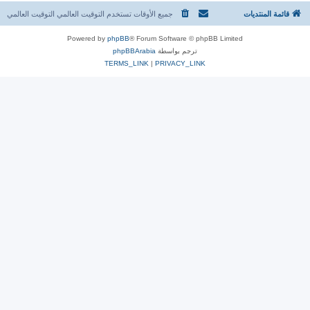
قائمة المنتديات
جميع الأوقات تستخدم التوقيت العالمي التوقيت العالمي
Powered by
phpBB
® Forum Software © phpBB Limited
ترجم بواسطة
phpBBArabia
TERMS_LINK
|
PRIVACY_LINK