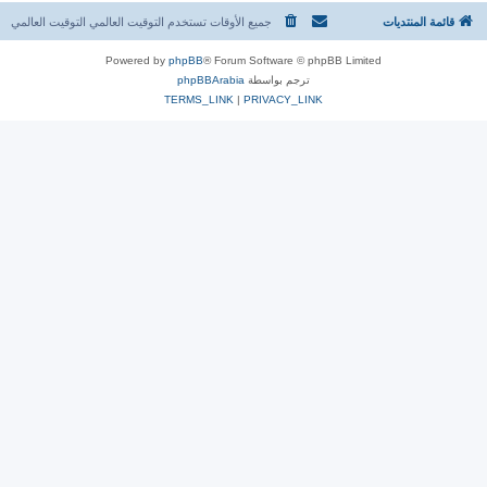
قائمة المنتديات
جميع الأوقات تستخدم التوقيت العالمي التوقيت العالمي
Powered by
phpBB
® Forum Software © phpBB Limited
ترجم بواسطة
phpBBArabia
TERMS_LINK
|
PRIVACY_LINK