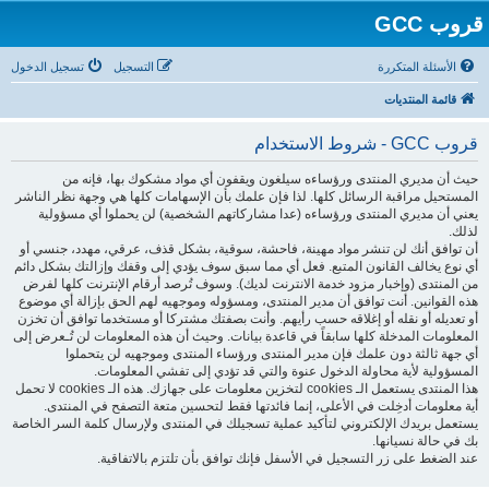
قروب GCC
الأسئلة المتكررة
التسجيل
تسجيل الدخول
قائمة المنتديات
قروب GCC - شروط الاستخدام
حيث أن مديري المنتدى ورؤساءه سيلغون ويقفون أي مواد مشكوك بها، فإنه من
المستحيل مراقبة الرسائل كلها. لذا فإن علمك بأن الإسهامات كلها هي وجهة نظر الناشر
يعني أن مديري المنتدى ورؤساءه (عدا مشاركاتهم الشخصية) لن يحملوا أي مسؤولية
لذلك.
أن توافق أنك لن تنشر مواد مهينة، فاحشة، سوقية، بشكل قذف، عرقي، مهدد، جنسي أو
أي نوع يخالف القانون المتبع. فعل أي مما سبق سوف يؤدي إلى وقفك وإزالتك بشكل دائم
من المنتدى (وإخبار مزود خدمة الانترنت لديك). وسوف تُرصد أرقام الإنترنت كلها لفرض
هذه القوانين. أنت توافق أن مدير المنتدى، ومسؤوله وموجهيه لهم الحق بإزالة أي موضوع
أو تعديله أو نقله أو إغلاقه حسب رأيهم. وأنت بصفتك مشتركا أو مستخدما توافق أن تخزن
المعلومات المدخلة كلها سابقاً في قاعدة بيانات. وحيث أن هذه المعلومات لن تُـعرض إلى
أي جهة ثالثة دون علمك فإن مدير المنتدى ورؤساء المنتدى وموجهيه لن يتحملوا
المسؤولية لأية محاولة الدخول عنوة والتي قد تؤدي إلى تفشي المعلومات.
هذا المنتدى يستعمل الـ cookies لتخزين معلومات على جهازك. هذه الـ cookies لا تحمل
أية معلومات أدخِلت في الأعلى، إنما فائدتها فقط لتحسين متعة التصفح في المنتدى.
يستعمل بريدك الإلكتروني لتأكيد عملية تسجيلك في المنتدى ولإرسال كلمة السر الخاصة
بك في حالة نسيانها.
عند الضغط على زر التسجيل في الأسفل فإنك توافق بأن تلتزم بالاتفاقية.