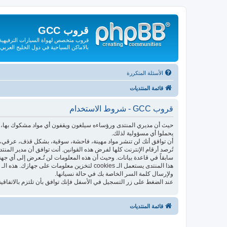
قروب GCC
قروب متخصص لهواة السيارات الترفيهية و
بالاماكن السياحية في دول الخليج العربي
الأسئلة المتكررة
قائمة المنتديات
قروب GCC - شروط الاستخدام
حيث أن مديري المنتدى ورؤساءه سيلغون ويقفون أي مواد مشكوك بها، فإ
يحملوا أي مسؤولية لذلك.
أن توافق أنك لن تنشر مواد مهينة، فاحشة، سوقية، بشكل قذف، عرقي، م
تُرصد أرقام الإنترنت كلها لفرض هذه القوانين. أنت توافق أن مدير المن
سابقاً في قاعدة بيانات. وحيث أن هذه المعلومات لن تُـعرض إلى أي جهة
ولإرسال كلمة السر الخاصة بك في حالة نسيانها.
عند الضغط على زر التسجيل في الأسفل فإنك توافق بأن تلتزم بالاتفاقية
قائمة المنتديات