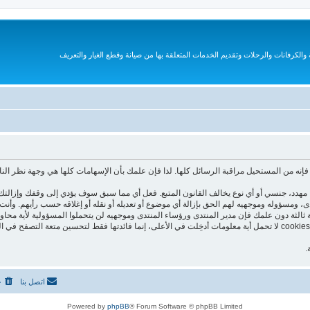
الكرفانات والرحلات وتقديم الخدمات المتعلقة بها من صيانة وقطع الغيار والتعريف
نه من المستحيل مراقبة الرسائل كلها. لذا فإن علمك بأن الإسهامات كلها هي وجهة نظر الن
هدد، جنسي أو أي نوع يخالف القانون المتبع. فعل أي مما سبق سوف يؤدي إلى وقفك وإزالتك 
تدى، ومسؤوله وموجهيه لهم الحق بإزالة أي موضوع أو تعديله أو نقله أو إغلاقه حسب رأيهم. و
 ثالثة دون علمك فإن مدير المنتدى ورؤساء المنتدى وموجهيه لن يتحملوا المسؤولية لأية محاو
هذا المنتدى يستعمل الـ cookies لتخزين معلومات على جهازك. هذه الـ cookies لا تحمل أية معلومات أدخِلت في الأعلى، إنما فا
.
اتصل بنا
ح
Powered by
phpBB
® Forum Software © phpBB Limited