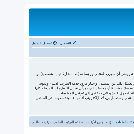
التسجيل
تسجيل الدخول
اشر يعني أن مديري المنتدى ورؤساءه (عدا مشاركاتهم الشخصية) لن
بشكل دائم من المنتدى (وإخبار مزود خدمة الانترنت لديك). وسوف
أنت بصفتك مشتركا أو مستخدما توافق أن تخزن المعلومات المدخلة كلها
لة الدخول عنوة والتي قد تؤدي إلى تفشي المعلومات.
ئدتها فقط لتحسين متعة التصفح في المنتدى. يستعمل بريدك الإلكتروني لتأكيد عملية تسجيلك في المنتدى
ذف الملفات المؤقتة
جميع الأوقات تستخدم التوقيت العالمي التوقيت العالمي