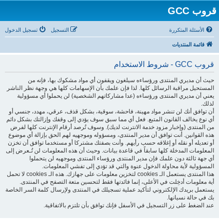
قروب GCC
الأسئلة المتكررة
التسجيل
تسجيل الدخول
قائمة المنتديات
قروب GCC - شروط الاستخدام
حيث أن مديري المنتدى ورؤساءه سيلغون ويقفون أي مواد مشكوك بها، فإنه من
المستحيل مراقبة الرسائل كلها. لذا فإن علمك بأن الإسهامات كلها هي وجهة نظر الناشر
يعني أن مديري المنتدى ورؤساءه (عدا مشاركاتهم الشخصية) لن يحملوا أي مسؤولية
لذلك.
أن توافق أنك لن تنشر مواد مهينة، فاحشة، سوقية، بشكل قذف، عرقي، مهدد، جنسي أو
أي نوع يخالف القانون المتبع. فعل أي مما سبق سوف يؤدي إلى وقفك وإزالتك بشكل دائم
من المنتدى (وإخبار مزود خدمة الانترنت لديك). وسوف تُرصد أرقام الإنترنت كلها لفرض
هذه القوانين. أنت توافق أن مدير المنتدى، ومسؤوله وموجهيه لهم الحق بإزالة أي موضوع
أو تعديله أو نقله أو إغلاقه حسب رأيهم. وأنت بصفتك مشتركا أو مستخدما توافق أن تخزن
المعلومات المدخلة كلها سابقاً في قاعدة بيانات. وحيث أن هذه المعلومات لن تُـعرض إلى
أي جهة ثالثة دون علمك فإن مدير المنتدى ورؤساء المنتدى وموجهيه لن يتحملوا
المسؤولية لأية محاولة الدخول عنوة والتي قد تؤدي إلى تفشي المعلومات.
هذا المنتدى يستعمل الـ cookies لتخزين معلومات على جهازك. هذه الـ cookies لا تحمل
أية معلومات أدخِلت في الأعلى، إنما فائدتها فقط لتحسين متعة التصفح في المنتدى.
يستعمل بريدك الإلكتروني لتأكيد عملية تسجيلك في المنتدى ولإرسال كلمة السر الخاصة
بك في حالة نسيانها.
عند الضغط على زر التسجيل في الأسفل فإنك توافق بأن تلتزم بالاتفاقية.