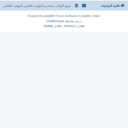
قائمة المنتديات
جميع الأوقات تستخدم التوقيت العالمي التوقيت العالمي
Powered by
phpBB
® Forum Software © phpBB Limited
ترجم بواسطة
phpBBArabia
TERMS_LINK
|
PRIVACY_LINK