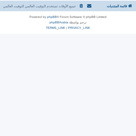
قائمة المنتديات
جميع الأوقات تستخدم التوقيت العالمي التوقيت العالمي
Powered by
phpBB
® Forum Software © phpBB Limited
ترجم بواسطة
phpBBArabia
TERMS_LINK
|
PRIVACY_LINK