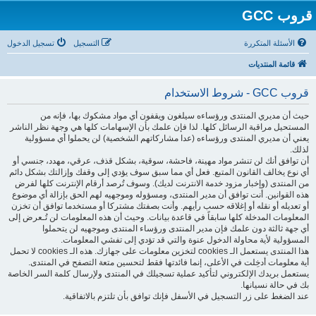
قروب GCC
الأسئلة المتكررة
التسجيل
تسجيل الدخول
قائمة المنتديات
قروب GCC - شروط الاستخدام
حيث أن مديري المنتدى ورؤساءه سيلغون ويقفون أي مواد مشكوك بها، فإنه من
المستحيل مراقبة الرسائل كلها. لذا فإن علمك بأن الإسهامات كلها هي وجهة نظر الناشر
يعني أن مديري المنتدى ورؤساءه (عدا مشاركاتهم الشخصية) لن يحملوا أي مسؤولية
لذلك.
أن توافق أنك لن تنشر مواد مهينة، فاحشة، سوقية، بشكل قذف، عرقي، مهدد، جنسي أو
أي نوع يخالف القانون المتبع. فعل أي مما سبق سوف يؤدي إلى وقفك وإزالتك بشكل دائم
من المنتدى (وإخبار مزود خدمة الانترنت لديك). وسوف تُرصد أرقام الإنترنت كلها لفرض
هذه القوانين. أنت توافق أن مدير المنتدى، ومسؤوله وموجهيه لهم الحق بإزالة أي موضوع
أو تعديله أو نقله أو إغلاقه حسب رأيهم. وأنت بصفتك مشتركا أو مستخدما توافق أن تخزن
المعلومات المدخلة كلها سابقاً في قاعدة بيانات. وحيث أن هذه المعلومات لن تُـعرض إلى
أي جهة ثالثة دون علمك فإن مدير المنتدى ورؤساء المنتدى وموجهيه لن يتحملوا
المسؤولية لأية محاولة الدخول عنوة والتي قد تؤدي إلى تفشي المعلومات.
هذا المنتدى يستعمل الـ cookies لتخزين معلومات على جهازك. هذه الـ cookies لا تحمل
أية معلومات أدخِلت في الأعلى، إنما فائدتها فقط لتحسين متعة التصفح في المنتدى.
يستعمل بريدك الإلكتروني لتأكيد عملية تسجيلك في المنتدى ولإرسال كلمة السر الخاصة
بك في حالة نسيانها.
عند الضغط على زر التسجيل في الأسفل فإنك توافق بأن تلتزم بالاتفاقية.