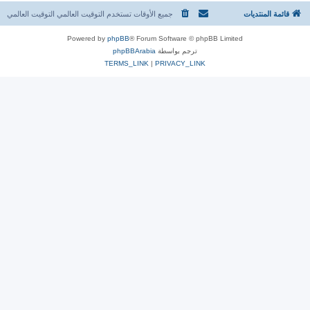
قائمة المنتديات
جميع الأوقات تستخدم التوقيت العالمي التوقيت العالمي
Powered by
phpBB
® Forum Software © phpBB Limited
ترجم بواسطة
phpBBArabia
TERMS_LINK
|
PRIVACY_LINK