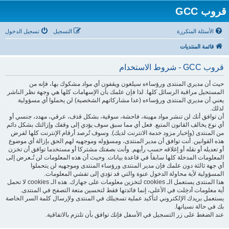
قروب GCC
الأسئلة المتكررة
التسجيل
تسجيل الدخول
قائمة المنتديات
قروب GCC - شروط الاستخدام
حيث أن مديري المنتدى ورؤساءه سيلغون ويقفون أي مواد مشكوك بها، فإنه من
المستحيل مراقبة الرسائل كلها. لذا فإن علمك بأن الإسهامات كلها هي وجهة نظر الناشر
يعني أن مديري المنتدى ورؤساءه (عدا مشاركاتهم الشخصية) لن يحملوا أي مسؤولية
لذلك.
أن توافق أنك لن تنشر مواد مهينة، فاحشة، سوقية، بشكل قذف، عرقي، مهدد، جنسي أو
أي نوع يخالف القانون المتبع. فعل أي مما سبق سوف يؤدي إلى وقفك وإزالتك بشكل دائم
من المنتدى (وإخبار مزود خدمة الانترنت لديك). وسوف تُرصد أرقام الإنترنت كلها لفرض
هذه القوانين. أنت توافق أن مدير المنتدى، ومسؤوله وموجهيه لهم الحق بإزالة أي موضوع
أو تعديله أو نقله أو إغلاقه حسب رأيهم. وأنت بصفتك مشتركا أو مستخدما توافق أن تخزن
المعلومات المدخلة كلها سابقاً في قاعدة بيانات. وحيث أن هذه المعلومات لن تُـعرض إلى
أي جهة ثالثة دون علمك فإن مدير المنتدى ورؤساء المنتدى وموجهيه لن يتحملوا
المسؤولية لأية محاولة الدخول عنوة والتي قد تؤدي إلى تفشي المعلومات.
هذا المنتدى يستعمل الـ cookies لتخزين معلومات على جهازك. هذه الـ cookies لا تحمل
أية معلومات أدخِلت في الأعلى، إنما فائدتها فقط لتحسين متعة التصفح في المنتدى.
يستعمل بريدك الإلكتروني لتأكيد عملية تسجيلك في المنتدى ولإرسال كلمة السر الخاصة
بك في حالة نسيانها.
عند الضغط على زر التسجيل في الأسفل فإنك توافق بأن تلتزم بالاتفاقية.