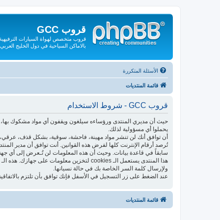
قروب GCC
قروب متخصص لهواة السيارات الترفيهية و
بالاماكن السياحية في دول الخليج العربي
الأسئلة المتكررة
قائمة المنتديات
قروب GCC - شروط الاستخدام
حيث أن مديري المنتدى ورؤساءه سيلغون ويقفون أي مواد مشكوك بها، فإ
يحملوا أي مسؤولية لذلك.
أن توافق أنك لن تنشر مواد مهينة، فاحشة، سوقية، بشكل قذف، عرقي، م
تُرصد أرقام الإنترنت كلها لفرض هذه القوانين. أنت توافق أن مدير المن
سابقاً في قاعدة بيانات. وحيث أن هذه المعلومات لن تُـعرض إلى أي جهة
ولإرسال كلمة السر الخاصة بك في حالة نسيانها.
عند الضغط على زر التسجيل في الأسفل فإنك توافق بأن تلتزم بالاتفاقية
قائمة المنتديات