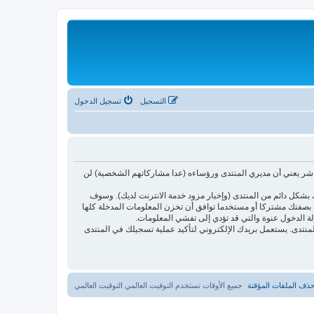
التسجيل
تسجيل الدخول
اشر يعني أن مديري المنتدى ورؤساءه (عدا مشاركاتهم الشخصية) لن
بشكل دائم من المنتدى (وإخبار مزود خدمة الانترنت لديك). وسوف
أنت بصفتك مشتركا أو مستخدما توافق أن تخزن المعلومات المدخلة كلها
لة الدخول عنوة والتي قد تؤدي إلى تفشي المعلومات.
ئدتها فقط لتحسين متعة التصفح في المنتدى. يستعمل بريدك الإلكتروني لتأكيد عملية تسجيلك في المنتدى
ذف الملفات المؤقتة
جميع الأوقات تستخدم التوقيت العالمي التوقيت العالمي