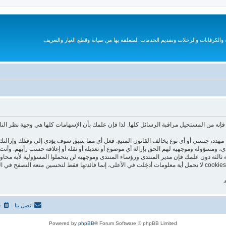
الكرفانات والرحلات وتقديم الخدمات المتعلقة بها من صيانة وقطع الغيار والتعريف
نه من المستحيل مراقبة الرسائل كلها. لذا فإن علمك بأن الإسهامات كلها هي وجهة نظر الن
هدد، جنسي أو أي نوع يخالف القانون المتبع. فعل أي مما سبق سوف يؤدي إلى وقفك وإزالتك 
تدى، ومسؤوله وموجهيه لهم الحق بإزالة أي موضوع أو تعديله أو نقله أو إغلاقه حسب رأيهم. و
 ثالثة دون علمك فإن مدير المنتدى ورؤساء المنتدى وموجهيه لن يتحملوا المسؤولية لأية محاو
هذا المنتدى يستعمل الـ cookies لتخزين معلومات على جهازك. هذه الـ cookies لا تحمل أية معلومات أدخِلت في الأعلى، إنما فا
.
اتصل بنا
ح
Powered by
phpBB
® Forum Software © phpBB Limited