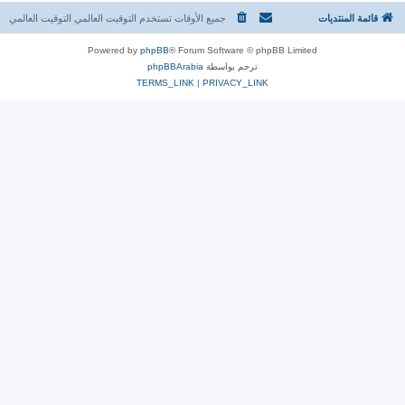
قائمة المنتديات
جميع الأوقات تستخدم التوقيت العالمي التوقيت العالمي
Powered by
phpBB
® Forum Software © phpBB Limited
ترجم بواسطة
phpBBArabia
TERMS_LINK
|
PRIVACY_LINK