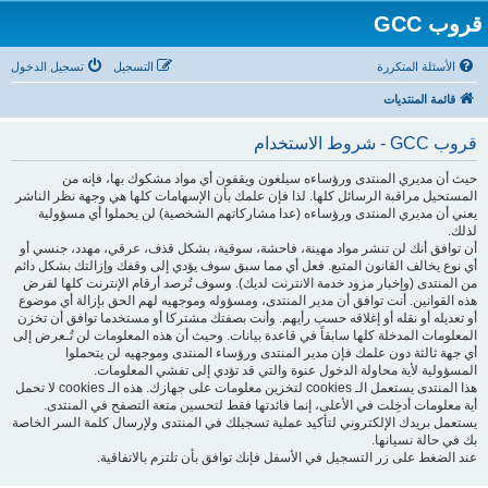
قروب GCC
الأسئلة المتكررة
التسجيل
تسجيل الدخول
قائمة المنتديات
قروب GCC - شروط الاستخدام
حيث أن مديري المنتدى ورؤساءه سيلغون ويقفون أي مواد مشكوك بها، فإنه من
المستحيل مراقبة الرسائل كلها. لذا فإن علمك بأن الإسهامات كلها هي وجهة نظر الناشر
يعني أن مديري المنتدى ورؤساءه (عدا مشاركاتهم الشخصية) لن يحملوا أي مسؤولية
لذلك.
أن توافق أنك لن تنشر مواد مهينة، فاحشة، سوقية، بشكل قذف، عرقي، مهدد، جنسي أو
أي نوع يخالف القانون المتبع. فعل أي مما سبق سوف يؤدي إلى وقفك وإزالتك بشكل دائم
من المنتدى (وإخبار مزود خدمة الانترنت لديك). وسوف تُرصد أرقام الإنترنت كلها لفرض
هذه القوانين. أنت توافق أن مدير المنتدى، ومسؤوله وموجهيه لهم الحق بإزالة أي موضوع
أو تعديله أو نقله أو إغلاقه حسب رأيهم. وأنت بصفتك مشتركا أو مستخدما توافق أن تخزن
المعلومات المدخلة كلها سابقاً في قاعدة بيانات. وحيث أن هذه المعلومات لن تُـعرض إلى
أي جهة ثالثة دون علمك فإن مدير المنتدى ورؤساء المنتدى وموجهيه لن يتحملوا
المسؤولية لأية محاولة الدخول عنوة والتي قد تؤدي إلى تفشي المعلومات.
هذا المنتدى يستعمل الـ cookies لتخزين معلومات على جهازك. هذه الـ cookies لا تحمل
أية معلومات أدخِلت في الأعلى، إنما فائدتها فقط لتحسين متعة التصفح في المنتدى.
يستعمل بريدك الإلكتروني لتأكيد عملية تسجيلك في المنتدى ولإرسال كلمة السر الخاصة
بك في حالة نسيانها.
عند الضغط على زر التسجيل في الأسفل فإنك توافق بأن تلتزم بالاتفاقية.