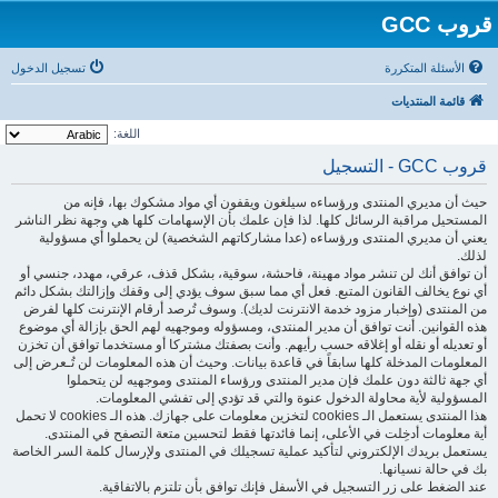
قروب GCC
الأسئلة المتكررة
تسجيل الدخول
قائمة المنتديات
اللغة:
قروب GCC - التسجيل
حيث أن مديري المنتدى ورؤساءه سيلغون ويقفون أي مواد مشكوك بها، فإنه من
المستحيل مراقبة الرسائل كلها. لذا فإن علمك بأن الإسهامات كلها هي وجهة نظر الناشر
يعني أن مديري المنتدى ورؤساءه (عدا مشاركاتهم الشخصية) لن يحملوا أي مسؤولية
لذلك.
أن توافق أنك لن تنشر مواد مهينة، فاحشة، سوقية، بشكل قذف، عرقي، مهدد، جنسي أو
أي نوع يخالف القانون المتبع. فعل أي مما سبق سوف يؤدي إلى وقفك وإزالتك بشكل دائم
من المنتدى (وإخبار مزود خدمة الانترنت لديك). وسوف تُرصد أرقام الإنترنت كلها لفرض
هذه القوانين. أنت توافق أن مدير المنتدى، ومسؤوله وموجهيه لهم الحق بإزالة أي موضوع
أو تعديله أو نقله أو إغلاقه حسب رأيهم. وأنت بصفتك مشتركا أو مستخدما توافق أن تخزن
المعلومات المدخلة كلها سابقاً في قاعدة بيانات. وحيث أن هذه المعلومات لن تُـعرض إلى
أي جهة ثالثة دون علمك فإن مدير المنتدى ورؤساء المنتدى وموجهيه لن يتحملوا
المسؤولية لأية محاولة الدخول عنوة والتي قد تؤدي إلى تفشي المعلومات.
هذا المنتدى يستعمل الـ cookies لتخزين معلومات على جهازك. هذه الـ cookies لا تحمل
أية معلومات أدخِلت في الأعلى، إنما فائدتها فقط لتحسين متعة التصفح في المنتدى.
يستعمل بريدك الإلكتروني لتأكيد عملية تسجيلك في المنتدى ولإرسال كلمة السر الخاصة
بك في حالة نسيانها.
عند الضغط على زر التسجيل في الأسفل فإنك توافق بأن تلتزم بالاتفاقية.