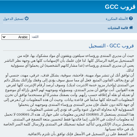
قروب GCC
الأسئلة المتكررة
تسجيل الدخول
قائمة المنتديات
اللغة:
قروب GCC - التسجيل
حيث أن مديري المنتدى ورؤساءه سيلغون ويقفون أي مواد مشكوك بها، فإنه من
المستحيل مراقبة الرسائل كلها. لذا فإن علمك بأن الإسهامات كلها هي وجهة نظر الناشر
يعني أن مديري المنتدى ورؤساءه (عدا مشاركاتهم الشخصية) لن يحملوا أي مسؤولية
لذلك.
أن توافق أنك لن تنشر مواد مهينة، فاحشة، سوقية، بشكل قذف، عرقي، مهدد، جنسي أو
أي نوع يخالف القانون المتبع. فعل أي مما سبق سوف يؤدي إلى وقفك وإزالتك بشكل دائم
من المنتدى (وإخبار مزود خدمة الانترنت لديك). وسوف تُرصد أرقام الإنترنت كلها لفرض
هذه القوانين. أنت توافق أن مدير المنتدى، ومسؤوله وموجهيه لهم الحق بإزالة أي موضوع
أو تعديله أو نقله أو إغلاقه حسب رأيهم. وأنت بصفتك مشتركا أو مستخدما توافق أن تخزن
المعلومات المدخلة كلها سابقاً في قاعدة بيانات. وحيث أن هذه المعلومات لن تُـعرض إلى
أي جهة ثالثة دون علمك فإن مدير المنتدى ورؤساء المنتدى وموجهيه لن يتحملوا
المسؤولية لأية محاولة الدخول عنوة والتي قد تؤدي إلى تفشي المعلومات.
هذا المنتدى يستعمل الـ cookies لتخزين معلومات على جهازك. هذه الـ cookies لا تحمل
أية معلومات أدخِلت في الأعلى، إنما فائدتها فقط لتحسين متعة التصفح في المنتدى.
يستعمل بريدك الإلكتروني لتأكيد عملية تسجيلك في المنتدى ولإرسال كلمة السر الخاصة
بك في حالة نسيانها.
عند الضغط على زر التسجيل في الأسفل فإنك توافق بأن تلتزم بالاتفاقية.