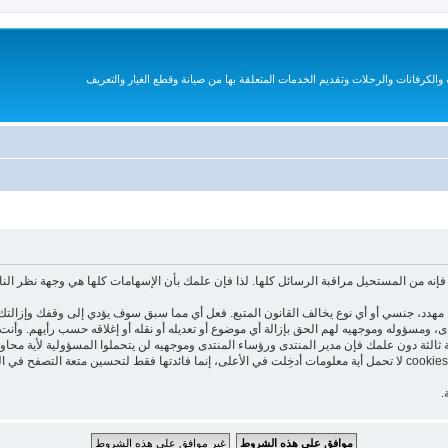
الكرفانات والرحلات وتقديم الخدمات المتعلقة بها من صيانة وقطع الغيار والتعريف
نه من المستحيل مراقبة الرسائل كلها. لذا فإن علمك بأن الإسهامات كلها هي وجهة نظر الن
هدد، جنسي أو أي نوع يخالف القانون المتبع. فعل أي مما سبق سوف يؤدي إلى وقفك وإزالتك 
تدى، ومسؤوله وموجهيه لهم الحق بإزالة أي موضوع أو تعديله أو نقله أو إغلاقه حسب رأيهم. و
 ثالثة دون علمك فإن مدير المنتدى ورؤساء المنتدى وموجهيه لن يتحملوا المسؤولية لأية محاو
هذا المنتدى يستعمل الـ cookies لتخزين معلومات على جهازك. هذه الـ cookies لا تحمل أية معلومات أدخِلت في الأعلى، إنما فا
.