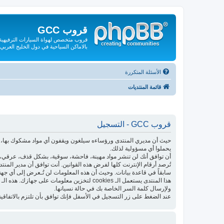
قروب GCC
قروب متخصص لهواة السيارات الترفيهية و
بالاماكن السياحية في دول الخليج العربي
الأسئلة المتكررة
قائمة المنتديات
قروب GCC - التسجيل
حيث أن مديري المنتدى ورؤساءه سيلغون ويقفون أي مواد مشكوك بها، فإ
يحملوا أي مسؤولية لذلك.
أن توافق أنك لن تنشر مواد مهينة، فاحشة، سوقية، بشكل قذف، عرقي، م
تُرصد أرقام الإنترنت كلها لفرض هذه القوانين. أنت توافق أن مدير المن
سابقاً في قاعدة بيانات. وحيث أن هذه المعلومات لن تُـعرض إلى أي جهة
ولإرسال كلمة السر الخاصة بك في حالة نسيانها.
عند الضغط على زر التسجيل في الأسفل فإنك توافق بأن تلتزم بالاتفاقية