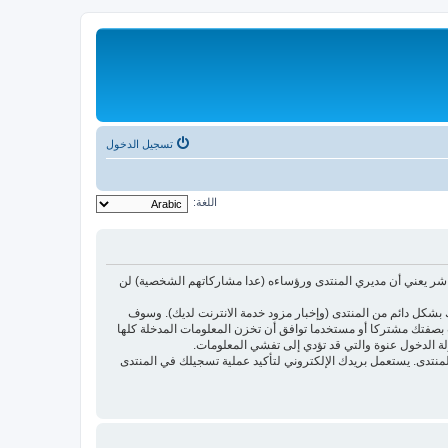
تسجيل الدخول
اللغة:
اشر يعني أن مديري المنتدى ورؤساءه (عدا مشاركاتهم الشخصية) لن
بشكل دائم من المنتدى (وإخبار مزود خدمة الانترنت لديك). وسوف
أنت بصفتك مشتركا أو مستخدما توافق أن تخزن المعلومات المدخلة كلها
لة الدخول عنوة والتي قد تؤدي إلى تفشي المعلومات.
ئدتها فقط لتحسين متعة التصفح في المنتدى. يستعمل بريدك الإلكتروني لتأكيد عملية تسجيلك في المنتدى