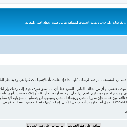
الكرفانات والرحلات وتقديم الخدمات المتعلقة بها من صيانة وقطع الغيار والتعريف
نه من المستحيل مراقبة الرسائل كلها. لذا فإن علمك بأن الإسهامات كلها هي وجهة نظر الن
هدد، جنسي أو أي نوع يخالف القانون المتبع. فعل أي مما سبق سوف يؤدي إلى وقفك وإزالتك 
تدى، ومسؤوله وموجهيه لهم الحق بإزالة أي موضوع أو تعديله أو نقله أو إغلاقه حسب رأيهم. و
 ثالثة دون علمك فإن مدير المنتدى ورؤساء المنتدى وموجهيه لن يتحملوا المسؤولية لأية محاو
هذا المنتدى يستعمل الـ cookies لتخزين معلومات على جهازك. هذه الـ cookies لا تحمل أية معلومات أدخِلت في الأعلى، إنما فا
.