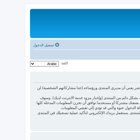
تسجيل الدخول
اللغة:
اشر يعني أن مديري المنتدى ورؤساءه (عدا مشاركاتهم الشخصية) لن
بشكل دائم من المنتدى (وإخبار مزود خدمة الانترنت لديك). وسوف
أنت بصفتك مشتركا أو مستخدما توافق أن تخزن المعلومات المدخلة كلها
لة الدخول عنوة والتي قد تؤدي إلى تفشي المعلومات.
ئدتها فقط لتحسين متعة التصفح في المنتدى. يستعمل بريدك الإلكتروني لتأكيد عملية تسجيلك في المنتدى