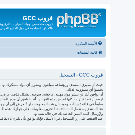
قروب GCC
قروب متخصص لهواة السيارات الترفيهية و
بالاماكن السياحية في دول الخليج العربي
الأسئلة المتكررة
قائمة المنتديات
قروب GCC - التسجيل
حيث أن مديري المنتدى ورؤساءه سيلغون ويقفون أي مواد مشكوك بها، فإ
يحملوا أي مسؤولية لذلك.
أن توافق أنك لن تنشر مواد مهينة، فاحشة، سوقية، بشكل قذف، عرقي، م
تُرصد أرقام الإنترنت كلها لفرض هذه القوانين. أنت توافق أن مدير المن
سابقاً في قاعدة بيانات. وحيث أن هذه المعلومات لن تُـعرض إلى أي جهة
ولإرسال كلمة السر الخاصة بك في حالة نسيانها.
عند الضغط على زر التسجيل في الأسفل فإنك توافق بأن تلتزم بالاتفاقية