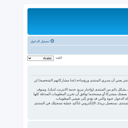
تسجيل الدخول
اللغة:
اشر يعني أن مديري المنتدى ورؤساءه (عدا مشاركاتهم الشخصية) لن
بشكل دائم من المنتدى (وإخبار مزود خدمة الانترنت لديك). وسوف
أنت بصفتك مشتركا أو مستخدما توافق أن تخزن المعلومات المدخلة كلها
لة الدخول عنوة والتي قد تؤدي إلى تفشي المعلومات.
ئدتها فقط لتحسين متعة التصفح في المنتدى. يستعمل بريدك الإلكتروني لتأكيد عملية تسجيلك في المنتدى