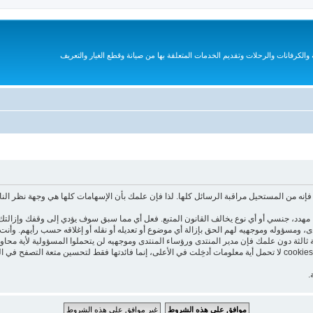
الكرفانات والرحلات وتقديم الخدمات المتعلقة بها من صيانة وقطع الغيار والتعريف
نه من المستحيل مراقبة الرسائل كلها. لذا فإن علمك بأن الإسهامات كلها هي وجهة نظر الن
هدد، جنسي أو أي نوع يخالف القانون المتبع. فعل أي مما سبق سوف يؤدي إلى وقفك وإزالتك 
تدى، ومسؤوله وموجهيه لهم الحق بإزالة أي موضوع أو تعديله أو نقله أو إغلاقه حسب رأيهم. و
 ثالثة دون علمك فإن مدير المنتدى ورؤساء المنتدى وموجهيه لن يتحملوا المسؤولية لأية محاو
هذا المنتدى يستعمل الـ cookies لتخزين معلومات على جهازك. هذه الـ cookies لا تحمل أية معلومات أدخِلت في الأعلى، إنما فا
.