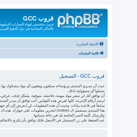
قروب GCC
قروب متخصص لهواة السيارات الترفيهية و
بالاماكن السياحية في دول الخليج العربي
الأسئلة المتكررة
قائمة المنتديات
قروب GCC - التسجيل
حيث أن مديري المنتدى ورؤساءه سيلغون ويقفون أي مواد مشكوك بها، فإ
يحملوا أي مسؤولية لذلك.
أن توافق أنك لن تنشر مواد مهينة، فاحشة، سوقية، بشكل قذف، عرقي، م
تُرصد أرقام الإنترنت كلها لفرض هذه القوانين. أنت توافق أن مدير المن
سابقاً في قاعدة بيانات. وحيث أن هذه المعلومات لن تُـعرض إلى أي جهة
ولإرسال كلمة السر الخاصة بك في حالة نسيانها.
عند الضغط على زر التسجيل في الأسفل فإنك توافق بأن تلتزم بالاتفاقية