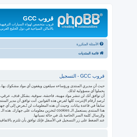
قروب GCC
قروب متخصص لهواة السيارات الترفيهية و
بالاماكن السياحية في دول الخليج العربي
الأسئلة المتكررة
قائمة المنتديات
قروب GCC - التسجيل
حيث أن مديري المنتدى ورؤساءه سيلغون ويقفون أي مواد مشكوك بها، فإ
يحملوا أي مسؤولية لذلك.
أن توافق أنك لن تنشر مواد مهينة، فاحشة، سوقية، بشكل قذف، عرقي، م
تُرصد أرقام الإنترنت كلها لفرض هذه القوانين. أنت توافق أن مدير المن
سابقاً في قاعدة بيانات. وحيث أن هذه المعلومات لن تُـعرض إلى أي جهة
ولإرسال كلمة السر الخاصة بك في حالة نسيانها.
عند الضغط على زر التسجيل في الأسفل فإنك توافق بأن تلتزم بالاتفاقية