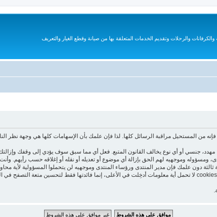
الكرفانات والرحلات وتقديم الخدمات المتعلقة بها من صيانة وقطع الغيار والتعريف
نه من المستحيل مراقبة الرسائل كلها. لذا فإن علمك بأن الإسهامات كلها هي وجهة نظر الن
هدد، جنسي أو أي نوع يخالف القانون المتبع. فعل أي مما سبق سوف يؤدي إلى وقفك وإزالتك 
تدى، ومسؤوله وموجهيه لهم الحق بإزالة أي موضوع أو تعديله أو نقله أو إغلاقه حسب رأيهم. و
 ثالثة دون علمك فإن مدير المنتدى ورؤساء المنتدى وموجهيه لن يتحملوا المسؤولية لأية محاو
هذا المنتدى يستعمل الـ cookies لتخزين معلومات على جهازك. هذه الـ cookies لا تحمل أية معلومات أدخِلت في الأعلى، إنما فا
.