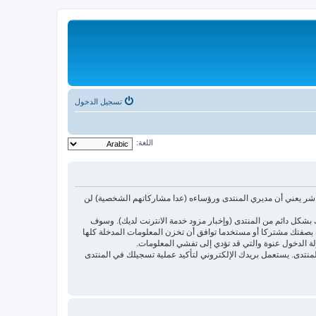
تسجيل الدخول
اللغة:
اشر يعني أن مديري المنتدى ورؤساءه (عدا مشاركاتهم الشخصية) لن
بشكل دائم من المنتدى (وإخبار مزود خدمة الانترنت لديك). وسوف
أنت بصفتك مشتركا أو مستخدما توافق أن تخزن المعلومات المدخلة كلها
لة الدخول عنوة والتي قد تؤدي إلى تفشي المعلومات.
ئدتها فقط لتحسين متعة التصفح في المنتدى. يستعمل بريدك الإلكتروني لتأكيد عملية تسجيلك في المنتدى