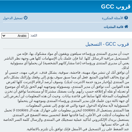
قروب GCC
الأسئلة المتكررة
تسجيل الدخول
قائمة المنتديات
اللغة:
قروب GCC - التسجيل
حيث أن مديري المنتدى ورؤساءه سيلغون ويقفون أي مواد مشكوك بها، فإنه من
المستحيل مراقبة الرسائل كلها. لذا فإن علمك بأن الإسهامات كلها هي وجهة نظر الناشر
يعني أن مديري المنتدى ورؤساءه (عدا مشاركاتهم الشخصية) لن يحملوا أي مسؤولية
لذلك.
أن توافق أنك لن تنشر مواد مهينة، فاحشة، سوقية، بشكل قذف، عرقي، مهدد، جنسي أو
أي نوع يخالف القانون المتبع. فعل أي مما سبق سوف يؤدي إلى وقفك وإزالتك بشكل دائم
من المنتدى (وإخبار مزود خدمة الانترنت لديك). وسوف تُرصد أرقام الإنترنت كلها لفرض
هذه القوانين. أنت توافق أن مدير المنتدى، ومسؤوله وموجهيه لهم الحق بإزالة أي موضوع
أو تعديله أو نقله أو إغلاقه حسب رأيهم. وأنت بصفتك مشتركا أو مستخدما توافق أن تخزن
المعلومات المدخلة كلها سابقاً في قاعدة بيانات. وحيث أن هذه المعلومات لن تُـعرض إلى
أي جهة ثالثة دون علمك فإن مدير المنتدى ورؤساء المنتدى وموجهيه لن يتحملوا
المسؤولية لأية محاولة الدخول عنوة والتي قد تؤدي إلى تفشي المعلومات.
هذا المنتدى يستعمل الـ cookies لتخزين معلومات على جهازك. هذه الـ cookies لا تحمل
أية معلومات أدخِلت في الأعلى، إنما فائدتها فقط لتحسين متعة التصفح في المنتدى.
يستعمل بريدك الإلكتروني لتأكيد عملية تسجيلك في المنتدى ولإرسال كلمة السر الخاصة
بك في حالة نسيانها.
عند الضغط على زر التسجيل في الأسفل فإنك توافق بأن تلتزم بالاتفاقية.