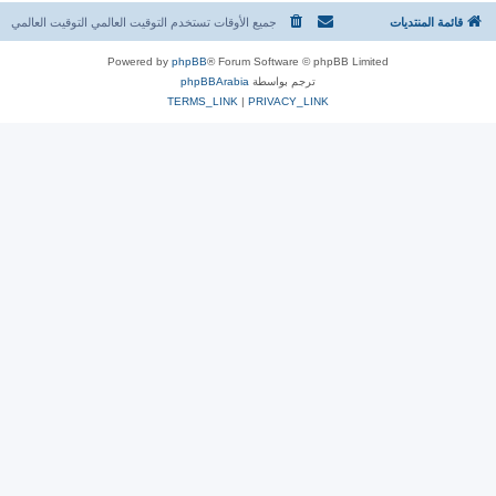
قائمة المنتديات
جميع الأوقات تستخدم التوقيت العالمي التوقيت العالمي
Powered by
phpBB
® Forum Software © phpBB Limited
ترجم بواسطة
phpBBArabia
TERMS_LINK
|
PRIVACY_LINK