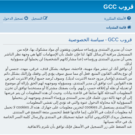
قروب GCC
الأسئلة المتكررة
التسجيل
تسجيل الدخول
قائمة المنتديات
قروب GCC - سياسة الخصوصية
حيث أن مديري المنتدى ورؤساءه سيلغون ويقفون أي مواد مشكوك بها، فإنه من
المستحيل مراقبة الرسائل كلها. لذا فإن علمك بأن الإسهامات كلها هي وجهة نظر الناشر
يعني أن مديري المنتدى ورؤساءه (عدا مشاركاتهم الشخصية) لن يحملوا أي مسؤولية
لذلك.
أن توافق أنك لن تنشر مواد مهينة، فاحشة، سوقية، بشكل قذف، عرقي، مهدد، جنسي أو
أي نوع يخالف القانون المتبع. فعل أي مما سبق سوف يؤدي إلى وقفك وإزالتك بشكل دائم
من المنتدى (وإخبار مزود خدمة الانترنت لديك). وسوف تُرصد جميع أرقام الانترنت لفرض
هذه القوانين. أنت توافق أن مدير المنتدى، ومسؤوله وموجهيه لهم الحق بإزالة أي موضوع
أو تعديله أو نقله أو إغلاقه حسب رأيهم. وأنت بصفتك مشتركا أو مستخدما توافق أن تخزن
المعلومات المدخلة كلها سابقاً في قاعدة بيانات. وحيث أن هذه المعلومات لن يتم عرضها
إلى أي جهة ثالثة دون علمك فإن مدير المنتدى ورؤساء المنتدى وموجهيه لن يتحملوا
المسؤولية لأية محاولة الدخول عنوة والتي قد تؤدي إلى تفشي المعلومات.
هذا المنتدى يستعمل الـ cookies لتخزين معلومات على جهازك. هذه الـ cookies لا تحمل
أية معلومات أدخِلت في الأعلى، إنما فائدتها فقط لتحسين متعة التصفح في المنتدى.
يستعمل بريدك الإلكتروني لتأكيد عملية تسجيلك في المنتدى ولإرسال كلمة السر الخاصة
بك في حالة نسيانها.
عند الضغط على زر التسجيل في الأسفل فإنك توافق بأن تلتزم بالاتفاقية.