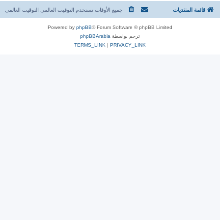
قائمة المنتديات
جميع الأوقات تستخدم التوقيت العالمي التوقيت العالمي
Powered by
phpBB
® Forum Software © phpBB Limited
ترجم بواسطة
phpBBArabia
TERMS_LINK
|
PRIVACY_LINK