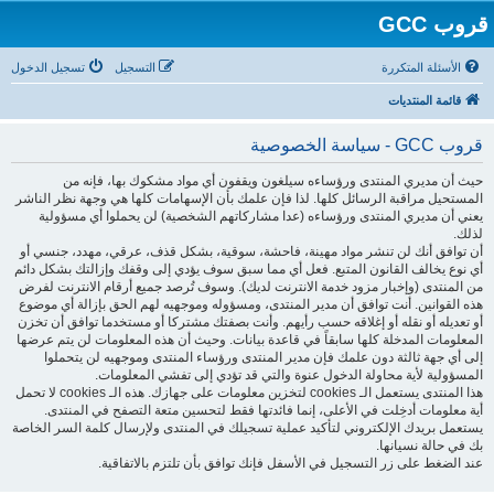
قروب GCC
الأسئلة المتكررة
التسجيل
تسجيل الدخول
قائمة المنتديات
قروب GCC - سياسة الخصوصية
حيث أن مديري المنتدى ورؤساءه سيلغون ويقفون أي مواد مشكوك بها، فإنه من
المستحيل مراقبة الرسائل كلها. لذا فإن علمك بأن الإسهامات كلها هي وجهة نظر الناشر
يعني أن مديري المنتدى ورؤساءه (عدا مشاركاتهم الشخصية) لن يحملوا أي مسؤولية
لذلك.
أن توافق أنك لن تنشر مواد مهينة، فاحشة، سوقية، بشكل قذف، عرقي، مهدد، جنسي أو
أي نوع يخالف القانون المتبع. فعل أي مما سبق سوف يؤدي إلى وقفك وإزالتك بشكل دائم
من المنتدى (وإخبار مزود خدمة الانترنت لديك). وسوف تُرصد جميع أرقام الانترنت لفرض
هذه القوانين. أنت توافق أن مدير المنتدى، ومسؤوله وموجهيه لهم الحق بإزالة أي موضوع
أو تعديله أو نقله أو إغلاقه حسب رأيهم. وأنت بصفتك مشتركا أو مستخدما توافق أن تخزن
المعلومات المدخلة كلها سابقاً في قاعدة بيانات. وحيث أن هذه المعلومات لن يتم عرضها
إلى أي جهة ثالثة دون علمك فإن مدير المنتدى ورؤساء المنتدى وموجهيه لن يتحملوا
المسؤولية لأية محاولة الدخول عنوة والتي قد تؤدي إلى تفشي المعلومات.
هذا المنتدى يستعمل الـ cookies لتخزين معلومات على جهازك. هذه الـ cookies لا تحمل
أية معلومات أدخِلت في الأعلى، إنما فائدتها فقط لتحسين متعة التصفح في المنتدى.
يستعمل بريدك الإلكتروني لتأكيد عملية تسجيلك في المنتدى ولإرسال كلمة السر الخاصة
بك في حالة نسيانها.
عند الضغط على زر التسجيل في الأسفل فإنك توافق بأن تلتزم بالاتفاقية.