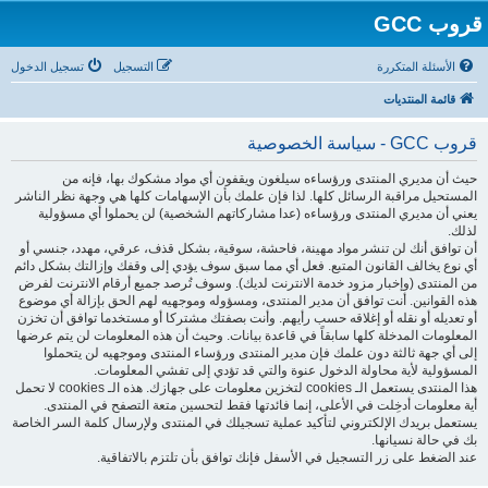
قروب GCC
الأسئلة المتكررة
التسجيل
تسجيل الدخول
قائمة المنتديات
قروب GCC - سياسة الخصوصية
حيث أن مديري المنتدى ورؤساءه سيلغون ويقفون أي مواد مشكوك بها، فإنه من
المستحيل مراقبة الرسائل كلها. لذا فإن علمك بأن الإسهامات كلها هي وجهة نظر الناشر
يعني أن مديري المنتدى ورؤساءه (عدا مشاركاتهم الشخصية) لن يحملوا أي مسؤولية
لذلك.
أن توافق أنك لن تنشر مواد مهينة، فاحشة، سوقية، بشكل قذف، عرقي، مهدد، جنسي أو
أي نوع يخالف القانون المتبع. فعل أي مما سبق سوف يؤدي إلى وقفك وإزالتك بشكل دائم
من المنتدى (وإخبار مزود خدمة الانترنت لديك). وسوف تُرصد جميع أرقام الانترنت لفرض
هذه القوانين. أنت توافق أن مدير المنتدى، ومسؤوله وموجهيه لهم الحق بإزالة أي موضوع
أو تعديله أو نقله أو إغلاقه حسب رأيهم. وأنت بصفتك مشتركا أو مستخدما توافق أن تخزن
المعلومات المدخلة كلها سابقاً في قاعدة بيانات. وحيث أن هذه المعلومات لن يتم عرضها
إلى أي جهة ثالثة دون علمك فإن مدير المنتدى ورؤساء المنتدى وموجهيه لن يتحملوا
المسؤولية لأية محاولة الدخول عنوة والتي قد تؤدي إلى تفشي المعلومات.
هذا المنتدى يستعمل الـ cookies لتخزين معلومات على جهازك. هذه الـ cookies لا تحمل
أية معلومات أدخِلت في الأعلى، إنما فائدتها فقط لتحسين متعة التصفح في المنتدى.
يستعمل بريدك الإلكتروني لتأكيد عملية تسجيلك في المنتدى ولإرسال كلمة السر الخاصة
بك في حالة نسيانها.
عند الضغط على زر التسجيل في الأسفل فإنك توافق بأن تلتزم بالاتفاقية.