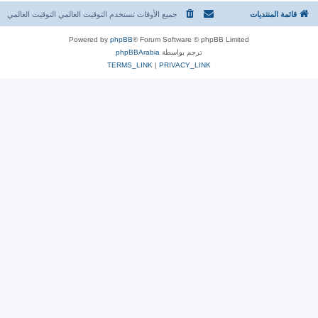
قائمة المنتديات
جميع الأوقات تستخدم التوقيت العالمي التوقيت العالمي
Powered by
phpBB
® Forum Software © phpBB Limited
ترجم بواسطة
phpBBArabia
TERMS_LINK
|
PRIVACY_LINK