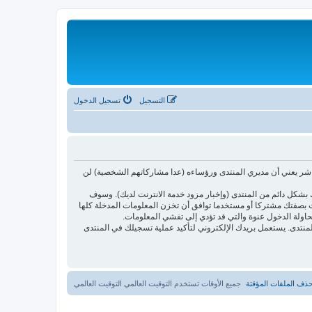
التسجيل
تسجيل الدخول
اشر يعني أن مديري المنتدى ورؤساءه (عدا مشاركاتهم الشخصية) لن
بشكل دائم من المنتدى (وإخبار مزود خدمة الانترنت لديك). وسوف
أنت بصفتك مشتركا أو مستخدما توافق أن تخزن المعلومات المدخلة كلها
حاولة الدخول عنوة والتي قد تؤدي إلى تفشي المعلومات.
ئدتها فقط لتحسين متعة التصفح في المنتدى. يستعمل بريدك الإلكتروني لتأكيد عملية تسجيلك في المنتدى
ذف الملفات المؤقتة
جميع الأوقات تستخدم التوقيت العالمي التوقيت العالمي