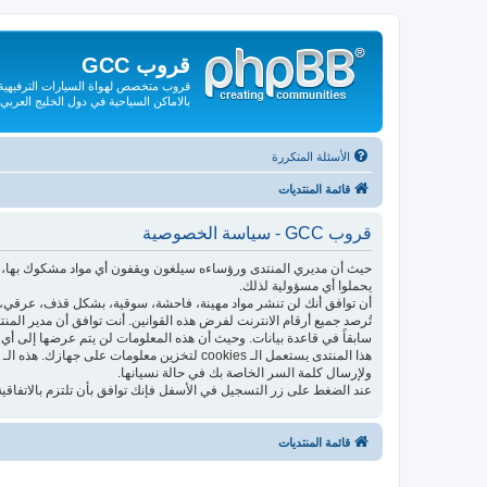
قروب GCC
قروب متخصص لهواة السيارات الترفيهية و
بالاماكن السياحية في دول الخليج العربي
الأسئلة المتكررة
قائمة المنتديات
قروب GCC - سياسة الخصوصية
حيث أن مديري المنتدى ورؤساءه سيلغون ويقفون أي مواد مشكوك بها، فإ
يحملوا أي مسؤولية لذلك.
أن توافق أنك لن تنشر مواد مهينة، فاحشة، سوقية، بشكل قذف، عرقي، م
تُرصد جميع أرقام الانترنت لفرض هذه القوانين. أنت توافق أن مدير الم
سابقاً في قاعدة بيانات. وحيث أن هذه المعلومات لن يتم عرضها إلى أي 
ولإرسال كلمة السر الخاصة بك في حالة نسيانها.
عند الضغط على زر التسجيل في الأسفل فإنك توافق بأن تلتزم بالاتفاقية
قائمة المنتديات