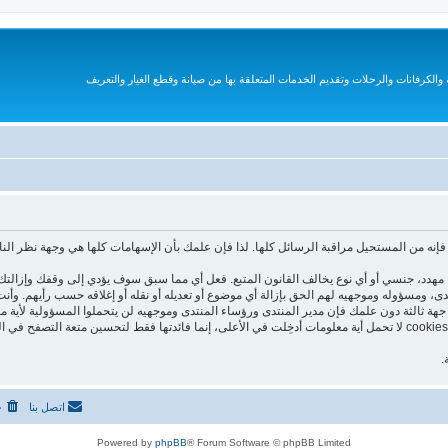
الكرفانات والرحلات وتقديم الخدمات المتعلقة بها من صيانة وقطع الغيار والتعريف
نه من المستحيل مراقبة الرسائل كلها. لذا فإن علمك بأن الإسهامات كلها هي وجهة نظر الن
هدد، جنسي أو أي نوع يخالف القانون المتبع. فعل أي مما سبق سوف يؤدي إلى وقفك وإزالتك 
نتدى، ومسؤوله وموجهيه لهم الحق بإزالة أي موضوع أو تعديله أو نقله أو إغلاقه حسب رأيهم. و
جهة ثالثة دون علمك فإن مدير المنتدى ورؤساء المنتدى وموجهيه لن يتحملوا المسؤولية لأية م
هذا المنتدى يستعمل الـ cookies لتخزين معلومات على جهازك. هذه الـ cookies لا تحمل أية معلومات أدخِلت في الأعلى، إنما فا
.
اتصل بنا
ح
Powered by
phpBB
® Forum Software © phpBB Limited