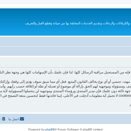
الكرفانات والرحلات وتقديم الخدمات المتعلقة بها من صيانة وقطع الغيار والتعريف
نه من المستحيل مراقبة الرسائل كلها. لذا فإن علمك بأن الإسهامات كلها هي وجهة نظر الن
هدد، جنسي أو أي نوع يخالف القانون المتبع. فعل أي مما سبق سوف يؤدي إلى وقفك وإزالتك 
نتدى، ومسؤوله وموجهيه لهم الحق بإزالة أي موضوع أو تعديله أو نقله أو إغلاقه حسب رأيهم. و
جهة ثالثة دون علمك فإن مدير المنتدى ورؤساء المنتدى وموجهيه لن يتحملوا المسؤولية لأية م
هذا المنتدى يستعمل الـ cookies لتخزين معلومات على جهازك. هذه الـ cookies لا تحمل أية معلومات أدخِلت في الأعلى، إنما فا
.
اتصل بنا
ح
Powered by
phpBB
® Forum Software © phpBB Limited