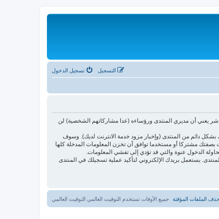
التسجيل
تسجيل الدخول
اشر يعني أن مديري المنتدى ورؤساءه (عدا مشاركاتهم الشخصية) لن
بشكل دائم من المنتدى (وإخبار مزود خدمة الانترنت لديك). وسوف
أنت بصفتك مشتركا أو مستخدما توافق أن تخزن المعلومات المدخلة كلها
حاولة الدخول عنوة والتي قد تؤدي إلى تفشي المعلومات.
ئدتها فقط لتحسين متعة التصفح في المنتدى. يستعمل بريدك الإلكتروني لتأكيد عملية تسجيلك في المنتدى
ذف الملفات المؤقتة
جميع الأوقات تستخدم التوقيت العالمي التوقيت العالمي