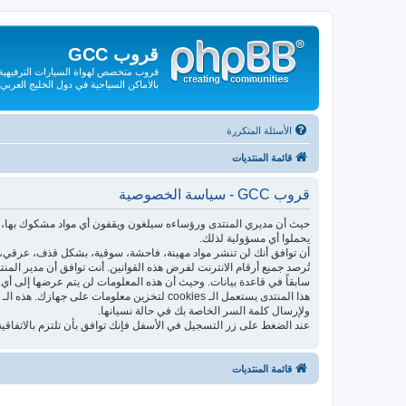
قروب GCC
قروب متخصص لهواة السيارات الترفيهية و
بالاماكن السياحية في دول الخليج العربي
الأسئلة المتكررة
قائمة المنتديات
قروب GCC - سياسة الخصوصية
حيث أن مديري المنتدى ورؤساءه سيلغون ويقفون أي مواد مشكوك بها، فإ
يحملوا أي مسؤولية لذلك.
أن توافق أنك لن تنشر مواد مهينة، فاحشة، سوقية، بشكل قذف، عرقي، م
تُرصد جميع أرقام الانترنت لفرض هذه القوانين. أنت توافق أن مدير الم
سابقاً في قاعدة بيانات. وحيث أن هذه المعلومات لن يتم عرضها إلى أي 
ولإرسال كلمة السر الخاصة بك في حالة نسيانها.
عند الضغط على زر التسجيل في الأسفل فإنك توافق بأن تلتزم بالاتفاقية
قائمة المنتديات