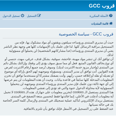
قروب GCC
الأسئلة المتكررة
التسجيل
تسجيل الدخول
قائمة المنتديات
قروب GCC - سياسة الخصوصية
حيث أن مديري المنتدى ورؤساءه سيلغون ويقفون أي مواد مشكوك بها، فإنه من
المستحيل مراقبة الرسائل كلها. لذا فإن علمك بأن الإسهامات كلها هي وجهة نظر الناشر
يعني أن مديري المنتدى ورؤساءه (عدا مشاركاتهم الشخصية) لن يحملوا أي مسؤولية
لذلك.
أن توافق أنك لن تنشر مواد مهينة، فاحشة، سوقية، بشكل قذف، عرقي، مهدد، جنسي أو
أي نوع يخالف القانون المتبع. فعل أي مما سبق سوف يؤدي إلى وقفك وإزالتك بشكل دائم
من المنتدى (وإخبار مزود خدمة الانترنت لديك). وسوف تُرصد جميع أرقام الانترنت لفرض
هذه القوانين. أنت توافق أن مدير المنتدى، ومسؤوله وموجهيه لهم الحق بإزالة أي موضوع
أو تعديله أو نقله أو إغلاقه حسب رأيهم. وأنت بصفتك مشتركا أو مستخدما توافق أن تخزن
المعلومات المدخلة كلها سابقاً في قاعدة بيانات. وحيث أن هذه المعلومات لن يتم عرضها
إلى أي جهة ثالثة دون علمك فإن مدير المنتدى ورؤساء المنتدى وموجهيه لن يتحملوا
المسؤولية لأية محاولة الدخول عنوة والتي قد تؤدي إلى تفشي المعلومات.
هذا المنتدى يستعمل الـ cookies لتخزين معلومات على جهازك. هذه الـ cookies لا تحمل
أية معلومات أدخِلت في الأعلى، إنما فائدتها فقط لتحسين متعة التصفح في المنتدى.
يستعمل بريدك الإلكتروني لتأكيد عملية تسجيلك في المنتدى ولإرسال كلمة السر الخاصة
بك في حالة نسيانها.
عند الضغط على زر التسجيل في الأسفل فإنك توافق بأن تلتزم بالاتفاقية.