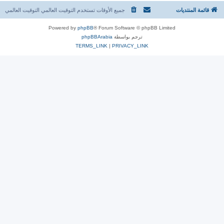
قائمة المنتديات
جميع الأوقات تستخدم التوقيت العالمي التوقيت العالمي
Powered by
phpBB
® Forum Software © phpBB Limited
ترجم بواسطة
phpBBArabia
TERMS_LINK
|
PRIVACY_LINK