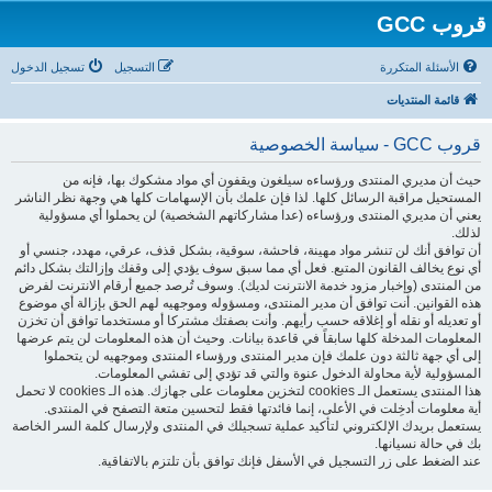
قروب GCC
الأسئلة المتكررة
التسجيل
تسجيل الدخول
قائمة المنتديات
قروب GCC - سياسة الخصوصية
حيث أن مديري المنتدى ورؤساءه سيلغون ويقفون أي مواد مشكوك بها، فإنه من
المستحيل مراقبة الرسائل كلها. لذا فإن علمك بأن الإسهامات كلها هي وجهة نظر الناشر
يعني أن مديري المنتدى ورؤساءه (عدا مشاركاتهم الشخصية) لن يحملوا أي مسؤولية
لذلك.
أن توافق أنك لن تنشر مواد مهينة، فاحشة، سوقية، بشكل قذف، عرقي، مهدد، جنسي أو
أي نوع يخالف القانون المتبع. فعل أي مما سبق سوف يؤدي إلى وقفك وإزالتك بشكل دائم
من المنتدى (وإخبار مزود خدمة الانترنت لديك). وسوف تُرصد جميع أرقام الانترنت لفرض
هذه القوانين. أنت توافق أن مدير المنتدى، ومسؤوله وموجهيه لهم الحق بإزالة أي موضوع
أو تعديله أو نقله أو إغلاقه حسب رأيهم. وأنت بصفتك مشتركا أو مستخدما توافق أن تخزن
المعلومات المدخلة كلها سابقاً في قاعدة بيانات. وحيث أن هذه المعلومات لن يتم عرضها
إلى أي جهة ثالثة دون علمك فإن مدير المنتدى ورؤساء المنتدى وموجهيه لن يتحملوا
المسؤولية لأية محاولة الدخول عنوة والتي قد تؤدي إلى تفشي المعلومات.
هذا المنتدى يستعمل الـ cookies لتخزين معلومات على جهازك. هذه الـ cookies لا تحمل
أية معلومات أدخِلت في الأعلى، إنما فائدتها فقط لتحسين متعة التصفح في المنتدى.
يستعمل بريدك الإلكتروني لتأكيد عملية تسجيلك في المنتدى ولإرسال كلمة السر الخاصة
بك في حالة نسيانها.
عند الضغط على زر التسجيل في الأسفل فإنك توافق بأن تلتزم بالاتفاقية.