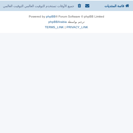
قائمة المنتديات
جميع الأوقات تستخدم التوقيت العالمي التوقيت العالمي
Powered by
phpBB
® Forum Software © phpBB Limited
ترجم بواسطة
phpBBArabia
TERMS_LINK
|
PRIVACY_LINK