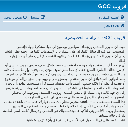
قروب GCC
الأسئلة المتكررة
التسجيل
تسجيل الدخول
قائمة المنتديات
قروب GCC - سياسة الخصوصية
حيث أن مديري المنتدى ورؤساءه سيلغون ويقفون أي مواد مشكوك بها، فإنه من
المستحيل مراقبة الرسائل كلها. لذا فإن علمك بأن الإسهامات كلها هي وجهة نظر الناشر
يعني أن مديري المنتدى ورؤساءه (عدا مشاركاتهم الشخصية) لن يحملوا أي مسؤولية
لذلك.
أن توافق أنك لن تنشر مواد مهينة، فاحشة، سوقية، بشكل قذف، عرقي، مهدد، جنسي أو
أي نوع يخالف القانون المتبع. فعل أي مما سبق سوف يؤدي إلى وقفك وإزالتك بشكل دائم
من المنتدى (وإخبار مزود خدمة الانترنت لديك). وسوف تُرصد جميع أرقام الانترنت لفرض
هذه القوانين. أنت توافق أن مدير المنتدى، ومسؤوله وموجهيه لهم الحق بإزالة أي موضوع
أو تعديله أو نقله أو إغلاقه حسب رأيهم. وأنت بصفتك مشتركا أو مستخدما توافق أن تخزن
المعلومات المدخلة كلها سابقاً في قاعدة بيانات. وحيث أن هذه المعلومات لن يتم عرضها
إلى أي جهة ثالثة دون علمك فإن مدير المنتدى ورؤساء المنتدى وموجهيه لن يتحملوا
المسؤولية لأية محاولة الدخول عنوة والتي قد تؤدي إلى تفشي المعلومات.
هذا المنتدى يستعمل الـ cookies لتخزين معلومات على جهازك. هذه الـ cookies لا تحمل
أية معلومات أدخِلت في الأعلى، إنما فائدتها فقط لتحسين متعة التصفح في المنتدى.
يستعمل بريدك الإلكتروني لتأكيد عملية تسجيلك في المنتدى ولإرسال كلمة السر الخاصة
بك في حالة نسيانها.
عند الضغط على زر التسجيل في الأسفل فإنك توافق بأن تلتزم بالاتفاقية.