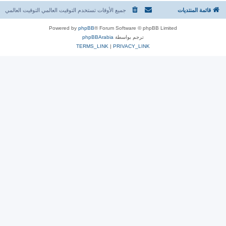
قائمة المنتديات
جميع الأوقات تستخدم التوقيت العالمي التوقيت العالمي
Powered by
phpBB
® Forum Software © phpBB Limited
ترجم بواسطة
phpBBArabia
TERMS_LINK
|
PRIVACY_LINK