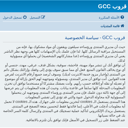
قروب GCC
الأسئلة المتكررة
التسجيل
تسجيل الدخول
قائمة المنتديات
قروب GCC - سياسة الخصوصية
حيث أن مديري المنتدى ورؤساءه سيلغون ويقفون أي مواد مشكوك بها، فإنه من
المستحيل مراقبة الرسائل كلها. لذا فإن علمك بأن الإسهامات كلها هي وجهة نظر الناشر
يعني أن مديري المنتدى ورؤساءه (عدا مشاركاتهم الشخصية) لن يحملوا أي مسؤولية
لذلك.
أن توافق أنك لن تنشر مواد مهينة، فاحشة، سوقية، بشكل قذف، عرقي، مهدد، جنسي أو
أي نوع يخالف القانون المتبع. فعل أي مما سبق سوف يؤدي إلى وقفك وإزالتك بشكل دائم
من المنتدى (وإخبار مزود خدمة الانترنت لديك). وسوف تُرصد جميع أرقام الانترنت لفرض
هذه القوانين. أنت توافق أن مدير المنتدى، ومسؤوله وموجهيه لهم الحق بإزالة أي موضوع
أو تعديله أو نقله أو إغلاقه حسب رأيهم. وأنت بصفتك مشتركا أو مستخدما توافق أن تخزن
المعلومات المدخلة كلها سابقاً في قاعدة بيانات. وحيث أن هذه المعلومات لن يتم عرضها
إلى أي جهة ثالثة دون علمك فإن مدير المنتدى ورؤساء المنتدى وموجهيه لن يتحملوا
المسؤولية لأية محاولة الدخول عنوة والتي قد تؤدي إلى تفشي المعلومات.
هذا المنتدى يستعمل الـ cookies لتخزين معلومات على جهازك. هذه الـ cookies لا تحمل
أية معلومات أدخِلت في الأعلى، إنما فائدتها فقط لتحسين متعة التصفح في المنتدى.
يستعمل بريدك الإلكتروني لتأكيد عملية تسجيلك في المنتدى ولإرسال كلمة السر الخاصة
بك في حالة نسيانها.
عند الضغط على زر التسجيل في الأسفل فإنك توافق بأن تلتزم بالاتفاقية.