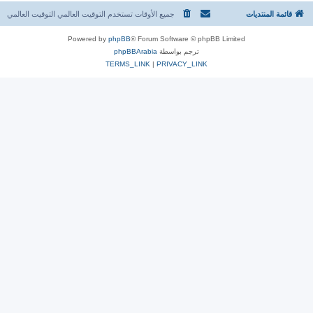
قائمة المنتديات
جميع الأوقات تستخدم التوقيت العالمي التوقيت العالمي
Powered by
phpBB
® Forum Software © phpBB Limited
ترجم بواسطة
phpBBArabia
TERMS_LINK
|
PRIVACY_LINK