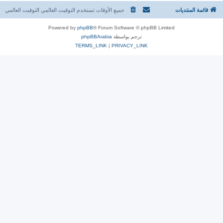
قائمة المنتديات
جميع الأوقات تستخدم التوقيت العالمي التوقيت العالمي
Powered by
phpBB
® Forum Software © phpBB Limited
ترجم بواسطة
phpBBArabia
TERMS_LINK
|
PRIVACY_LINK