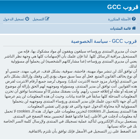
قروب GCC
الأسئلة المتكررة
التسجيل
تسجيل الدخول
قائمة المنتديات
قروب GCC - سياسة الخصوصية
حيث أن مديري المنتدى ورؤساءه سيلغون ويقفون أي مواد مشكوك بها، فإنه من
المستحيل مراقبة الرسائل كلها. لذا فإن علمك بأن الإسهامات كلها هي وجهة نظر الناشر
يعني أن مديري المنتدى ورؤساءه (عدا مشاركاتهم الشخصية) لن يحملوا أي مسؤولية
لذلك.
أن توافق أنك لن تنشر مواد مهينة، فاحشة، سوقية، بشكل قذف، عرقي، مهدد، جنسي أو
أي نوع يخالف القانون المتبع. فعل أي مما سبق سوف يؤدي إلى وقفك وإزالتك بشكل دائم
من المنتدى (وإخبار مزود خدمة الانترنت لديك). وسوف تُرصد جميع أرقام الانترنت لفرض
هذه القوانين. أنت توافق أن مدير المنتدى، ومسؤوله وموجهيه لهم الحق بإزالة أي موضوع
أو تعديله أو نقله أو إغلاقه حسب رأيهم. وأنت بصفتك مشتركا أو مستخدما توافق أن تخزن
المعلومات المدخلة كلها سابقاً في قاعدة بيانات. وحيث أن هذه المعلومات لن يتم عرضها
إلى أي جهة ثالثة دون علمك فإن مدير المنتدى ورؤساء المنتدى وموجهيه لن يتحملوا
المسؤولية لأية محاولة الدخول عنوة والتي قد تؤدي إلى تفشي المعلومات.
هذا المنتدى يستعمل الـ cookies لتخزين معلومات على جهازك. هذه الـ cookies لا تحمل
أية معلومات أدخِلت في الأعلى، إنما فائدتها فقط لتحسين متعة التصفح في المنتدى.
يستعمل بريدك الإلكتروني لتأكيد عملية تسجيلك في المنتدى ولإرسال كلمة السر الخاصة
بك في حالة نسيانها.
عند الضغط على زر التسجيل في الأسفل فإنك توافق بأن تلتزم بالاتفاقية.