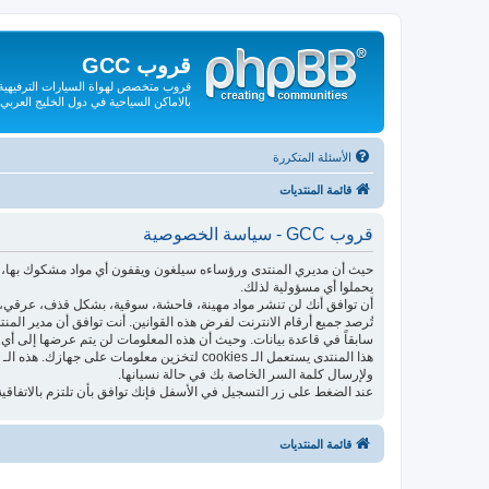
قروب GCC
قروب متخصص لهواة السيارات الترفيهية و
بالاماكن السياحية في دول الخليج العربي
الأسئلة المتكررة
قائمة المنتديات
قروب GCC - سياسة الخصوصية
حيث أن مديري المنتدى ورؤساءه سيلغون ويقفون أي مواد مشكوك بها، فإ
يحملوا أي مسؤولية لذلك.
أن توافق أنك لن تنشر مواد مهينة، فاحشة، سوقية، بشكل قذف، عرقي، م
تُرصد جميع أرقام الانترنت لفرض هذه القوانين. أنت توافق أن مدير الم
سابقاً في قاعدة بيانات. وحيث أن هذه المعلومات لن يتم عرضها إلى أي 
ولإرسال كلمة السر الخاصة بك في حالة نسيانها.
عند الضغط على زر التسجيل في الأسفل فإنك توافق بأن تلتزم بالاتفاقية
قائمة المنتديات