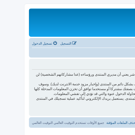
التسجيل
تسجيل الدخول
اشر يعني أن مديري المنتدى ورؤساءه (عدا مشاركاتهم الشخصية) لن
بشكل دائم من المنتدى (وإخبار مزود خدمة الانترنت لديك). وسوف
أنت بصفتك مشتركا أو مستخدما توافق أن تخزن المعلومات المدخلة كلها
حاولة الدخول عنوة والتي قد تؤدي إلى تفشي المعلومات.
ئدتها فقط لتحسين متعة التصفح في المنتدى. يستعمل بريدك الإلكتروني لتأكيد عملية تسجيلك في المنتدى
ذف الملفات المؤقتة
جميع الأوقات تستخدم التوقيت العالمي التوقيت العالمي