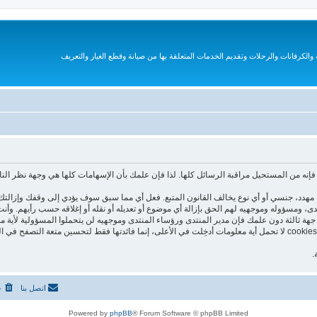
الكرفانات والرحلات وتقديم الخدمات المتعلقة بها من صيانة وقطع الغيار والتعريف
نه من المستحيل مراقبة الرسائل كلها. لذا فإن علمك بأن الإسهامات كلها هي وجهة نظر الن
هدد، جنسي أو أي نوع يخالف القانون المتبع. فعل أي مما سبق سوف يؤدي إلى وقفك وإزالتك 
نتدى، ومسؤوله وموجهيه لهم الحق بإزالة أي موضوع أو تعديله أو نقله أو إغلاقه حسب رأيهم. و
جهة ثالثة دون علمك فإن مدير المنتدى ورؤساء المنتدى وموجهيه لن يتحملوا المسؤولية لأية م
هذا المنتدى يستعمل الـ cookies لتخزين معلومات على جهازك. هذه الـ cookies لا تحمل أية معلومات أدخِلت في الأعلى، إنما فا
.
اتصل بنا
ح
Powered by
phpBB
® Forum Software © phpBB Limited