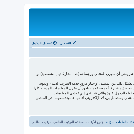
التسجيل
تسجيل الدخول
اشر يعني أن مديري المنتدى ورؤساءه (عدا مشاركاتهم الشخصية) لن
بشكل دائم من المنتدى (وإخبار مزود خدمة الانترنت لديك). وسوف
أنت بصفتك مشتركا أو مستخدما توافق أن تخزن المعلومات المدخلة كلها
حاولة الدخول عنوة والتي قد تؤدي إلى تفشي المعلومات.
ئدتها فقط لتحسين متعة التصفح في المنتدى. يستعمل بريدك الإلكتروني لتأكيد عملية تسجيلك في المنتدى
ذف الملفات المؤقتة
جميع الأوقات تستخدم التوقيت العالمي التوقيت العالمي