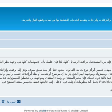
الكرفانات والرحلات وتقديم الخدمات المتعلقة بها من صيانة وقطع الغيار والتعريف
نه من المستحيل مراقبة الرسائل كلها. لذا فإن علمك بأن الإسهامات كلها هي وجهة نظر الن
هدد، جنسي أو أي نوع يخالف القانون المتبع. فعل أي مما سبق سوف يؤدي إلى وقفك وإزالتك 
نتدى، ومسؤوله وموجهيه لهم الحق بإزالة أي موضوع أو تعديله أو نقله أو إغلاقه حسب رأيهم. و
جهة ثالثة دون علمك فإن مدير المنتدى ورؤساء المنتدى وموجهيه لن يتحملوا المسؤولية لأية م
هذا المنتدى يستعمل الـ cookies لتخزين معلومات على جهازك. هذه الـ cookies لا تحمل أية معلومات أدخِلت في الأعلى، إنما فا
.
اتصل بنا
ح
Powered by
phpBB
® Forum Software © phpBB Limited