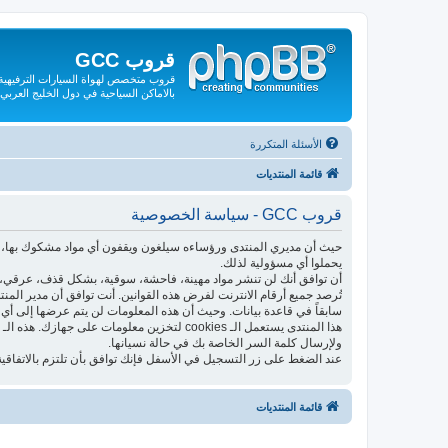
قروب GCC
قروب متخصص لهواة السيارات الترفيهية و
بالاماكن السياحية في دول الخليج العربي
الأسئلة المتكررة
قائمة المنتديات
قروب GCC - سياسة الخصوصية
حيث أن مديري المنتدى ورؤساءه سيلغون ويقفون أي مواد مشكوك بها، فإ
يحملوا أي مسؤولية لذلك.
أن توافق أنك لن تنشر مواد مهينة، فاحشة، سوقية، بشكل قذف، عرقي، م
تُرصد جميع أرقام الانترنت لفرض هذه القوانين. أنت توافق أن مدير الم
سابقاً في قاعدة بيانات. وحيث أن هذه المعلومات لن يتم عرضها إلى أي 
ولإرسال كلمة السر الخاصة بك في حالة نسيانها.
عند الضغط على زر التسجيل في الأسفل فإنك توافق بأن تلتزم بالاتفاقية
قائمة المنتديات