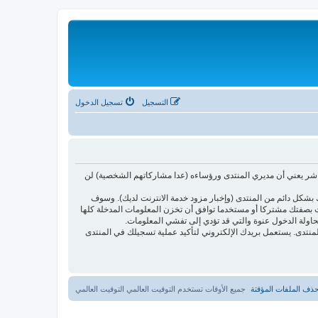
التسجيل
تسجيل الدخول
اشر يعني أن مديري المنتدى ورؤساءه (عدا مشاركاتهم الشخصية) لن
بشكل دائم من المنتدى (وإخبار مزود خدمة الانترنت لديك). وسوف
أنت بصفتك مشتركا أو مستخدما توافق أن تخزن المعلومات المدخلة كلها
حاولة الدخول عنوة والتي قد تؤدي إلى تفشي المعلومات.
ئدتها فقط لتحسين متعة التصفح في المنتدى. يستعمل بريدك الإلكتروني لتأكيد عملية تسجيلك في المنتدى
ذف الملفات المؤقتة
جميع الأوقات تستخدم التوقيت العالمي التوقيت العالمي