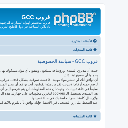
قروب GCC
قروب متخصص لهواة السيارات الترفيهية و
بالاماكن السياحية في دول الخليج العربي
الأسئلة المتكررة
قائمة المنتديات
قروب GCC - سياسة الخصوصية
حيث أن مديري المنتدى ورؤساءه سيلغون ويقفون أي مواد مشكوك بها، فإ
يحملوا أي مسؤولية لذلك.
أن توافق أنك لن تنشر مواد مهينة، فاحشة، سوقية، بشكل قذف، عرقي، م
تُرصد جميع أرقام الانترنت لفرض هذه القوانين. أنت توافق أن مدير الم
سابقاً في قاعدة بيانات. وحيث أن هذه المعلومات لن يتم عرضها إلى أي 
ولإرسال كلمة السر الخاصة بك في حالة نسيانها.
عند الضغط على زر التسجيل في الأسفل فإنك توافق بأن تلتزم بالاتفاقية
قائمة المنتديات