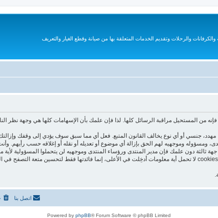
الكرفانات والرحلات وتقديم الخدمات المتعلقة بها من صيانة وقطع الغيار والتعريف
نه من المستحيل مراقبة الرسائل كلها. لذا فإن علمك بأن الإسهامات كلها هي وجهة نظر الن
هدد، جنسي أو أي نوع يخالف القانون المتبع. فعل أي مما سبق سوف يؤدي إلى وقفك وإزالتك 
نتدى، ومسؤوله وموجهيه لهم الحق بإزالة أي موضوع أو تعديله أو نقله أو إغلاقه حسب رأيهم. و
جهة ثالثة دون علمك فإن مدير المنتدى ورؤساء المنتدى وموجهيه لن يتحملوا المسؤولية لأية م
هذا المنتدى يستعمل الـ cookies لتخزين معلومات على جهازك. هذه الـ cookies لا تحمل أية معلومات أدخِلت في الأعلى، إنما فا
.
اتصل بنا
ح
Powered by
phpBB
® Forum Software © phpBB Limited