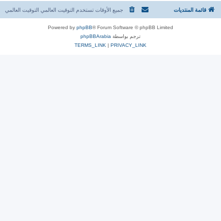
قائمة المنتديات
جميع الأوقات تستخدم التوقيت العالمي التوقيت العالمي
Powered by
phpBB
® Forum Software © phpBB Limited
ترجم بواسطة
phpBBArabia
TERMS_LINK
|
PRIVACY_LINK