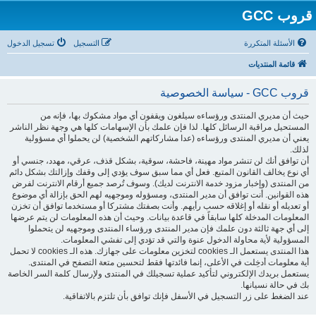
قروب GCC
الأسئلة المتكررة
التسجيل
تسجيل الدخول
قائمة المنتديات
قروب GCC - سياسة الخصوصية
حيث أن مديري المنتدى ورؤساءه سيلغون ويقفون أي مواد مشكوك بها، فإنه من
المستحيل مراقبة الرسائل كلها. لذا فإن علمك بأن الإسهامات كلها هي وجهة نظر الناشر
يعني أن مديري المنتدى ورؤساءه (عدا مشاركاتهم الشخصية) لن يحملوا أي مسؤولية
لذلك.
أن توافق أنك لن تنشر مواد مهينة، فاحشة، سوقية، بشكل قذف، عرقي، مهدد، جنسي أو
أي نوع يخالف القانون المتبع. فعل أي مما سبق سوف يؤدي إلى وقفك وإزالتك بشكل دائم
من المنتدى (وإخبار مزود خدمة الانترنت لديك). وسوف تُرصد جميع أرقام الانترنت لفرض
هذه القوانين. أنت توافق أن مدير المنتدى، ومسؤوله وموجهيه لهم الحق بإزالة أي موضوع
أو تعديله أو نقله أو إغلاقه حسب رأيهم. وأنت بصفتك مشتركا أو مستخدما توافق أن تخزن
المعلومات المدخلة كلها سابقاً في قاعدة بيانات. وحيث أن هذه المعلومات لن يتم عرضها
إلى أي جهة ثالثة دون علمك فإن مدير المنتدى ورؤساء المنتدى وموجهيه لن يتحملوا
المسؤولية لأية محاولة الدخول عنوة والتي قد تؤدي إلى تفشي المعلومات.
هذا المنتدى يستعمل الـ cookies لتخزين معلومات على جهازك. هذه الـ cookies لا تحمل
أية معلومات أدخِلت في الأعلى، إنما فائدتها فقط لتحسين متعة التصفح في المنتدى.
يستعمل بريدك الإلكتروني لتأكيد عملية تسجيلك في المنتدى ولإرسال كلمة السر الخاصة
بك في حالة نسيانها.
عند الضغط على زر التسجيل في الأسفل فإنك توافق بأن تلتزم بالاتفاقية.