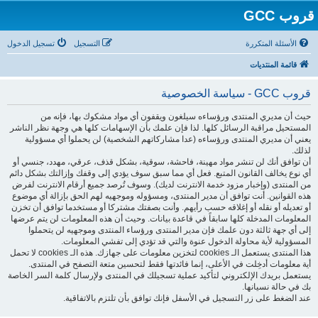
قروب GCC
الأسئلة المتكررة
التسجيل
تسجيل الدخول
قائمة المنتديات
قروب GCC - سياسة الخصوصية
حيث أن مديري المنتدى ورؤساءه سيلغون ويقفون أي مواد مشكوك بها، فإنه من
المستحيل مراقبة الرسائل كلها. لذا فإن علمك بأن الإسهامات كلها هي وجهة نظر الناشر
يعني أن مديري المنتدى ورؤساءه (عدا مشاركاتهم الشخصية) لن يحملوا أي مسؤولية
لذلك.
أن توافق أنك لن تنشر مواد مهينة، فاحشة، سوقية، بشكل قذف، عرقي، مهدد، جنسي أو
أي نوع يخالف القانون المتبع. فعل أي مما سبق سوف يؤدي إلى وقفك وإزالتك بشكل دائم
من المنتدى (وإخبار مزود خدمة الانترنت لديك). وسوف تُرصد جميع أرقام الانترنت لفرض
هذه القوانين. أنت توافق أن مدير المنتدى، ومسؤوله وموجهيه لهم الحق بإزالة أي موضوع
أو تعديله أو نقله أو إغلاقه حسب رأيهم. وأنت بصفتك مشتركا أو مستخدما توافق أن تخزن
المعلومات المدخلة كلها سابقاً في قاعدة بيانات. وحيث أن هذه المعلومات لن يتم عرضها
إلى أي جهة ثالثة دون علمك فإن مدير المنتدى ورؤساء المنتدى وموجهيه لن يتحملوا
المسؤولية لأية محاولة الدخول عنوة والتي قد تؤدي إلى تفشي المعلومات.
هذا المنتدى يستعمل الـ cookies لتخزين معلومات على جهازك. هذه الـ cookies لا تحمل
أية معلومات أدخِلت في الأعلى، إنما فائدتها فقط لتحسين متعة التصفح في المنتدى.
يستعمل بريدك الإلكتروني لتأكيد عملية تسجيلك في المنتدى ولإرسال كلمة السر الخاصة
بك في حالة نسيانها.
عند الضغط على زر التسجيل في الأسفل فإنك توافق بأن تلتزم بالاتفاقية.