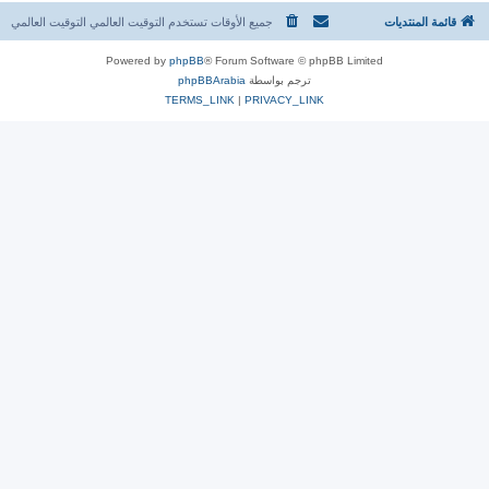
قائمة المنتديات
جميع الأوقات تستخدم التوقيت العالمي التوقيت العالمي
Powered by
phpBB
® Forum Software © phpBB Limited
ترجم بواسطة
phpBBArabia
TERMS_LINK
|
PRIVACY_LINK