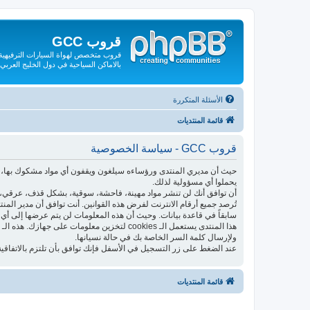
قروب GCC
قروب متخصص لهواة السيارات الترفيهية و
بالاماكن السياحية في دول الخليج العربي
الأسئلة المتكررة
قائمة المنتديات
قروب GCC - سياسة الخصوصية
حيث أن مديري المنتدى ورؤساءه سيلغون ويقفون أي مواد مشكوك بها، فإ
يحملوا أي مسؤولية لذلك.
أن توافق أنك لن تنشر مواد مهينة، فاحشة، سوقية، بشكل قذف، عرقي، م
تُرصد جميع أرقام الانترنت لفرض هذه القوانين. أنت توافق أن مدير الم
سابقاً في قاعدة بيانات. وحيث أن هذه المعلومات لن يتم عرضها إلى أي 
ولإرسال كلمة السر الخاصة بك في حالة نسيانها.
عند الضغط على زر التسجيل في الأسفل فإنك توافق بأن تلتزم بالاتفاقية
قائمة المنتديات