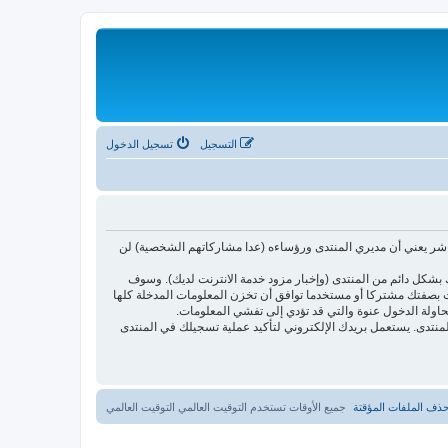
التسجيل
تسجيل الدخول
اشر يعني أن مديري المنتدى ورؤساءه (عدا مشاركاتهم الشخصية) لن
بشكل دائم من المنتدى (وإخبار مزود خدمة الانترنت لديك). وسوف
أنت بصفتك مشتركا أو مستخدما توافق أن تخزن المعلومات المدخلة كلها
حاولة الدخول عنوة والتي قد تؤدي إلى تفشي المعلومات.
ئدتها فقط لتحسين متعة التصفح في المنتدى. يستعمل بريدك الإلكتروني لتأكيد عملية تسجيلك في المنتدى
ذف الملفات المؤقتة
جميع الأوقات تستخدم التوقيت العالمي التوقيت العالمي