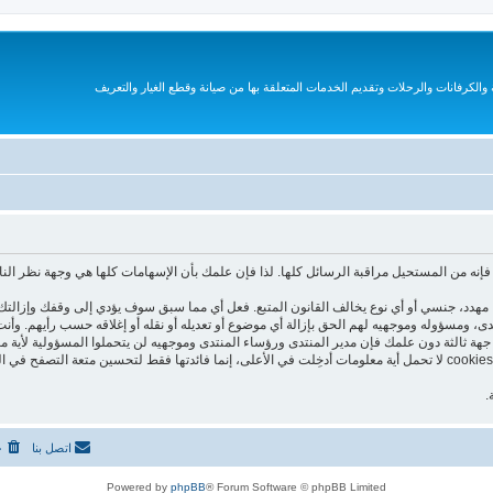
الكرفانات والرحلات وتقديم الخدمات المتعلقة بها من صيانة وقطع الغيار والتعريف
نه من المستحيل مراقبة الرسائل كلها. لذا فإن علمك بأن الإسهامات كلها هي وجهة نظر الن
هدد، جنسي أو أي نوع يخالف القانون المتبع. فعل أي مما سبق سوف يؤدي إلى وقفك وإزالتك 
نتدى، ومسؤوله وموجهيه لهم الحق بإزالة أي موضوع أو تعديله أو نقله أو إغلاقه حسب رأيهم. و
جهة ثالثة دون علمك فإن مدير المنتدى ورؤساء المنتدى وموجهيه لن يتحملوا المسؤولية لأية م
هذا المنتدى يستعمل الـ cookies لتخزين معلومات على جهازك. هذه الـ cookies لا تحمل أية معلومات أدخِلت في الأعلى، إنما فا
.
اتصل بنا
ح
Powered by
phpBB
® Forum Software © phpBB Limited