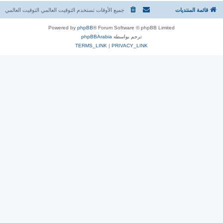
قائمة المنتديات
جميع الأوقات تستخدم التوقيت العالمي التوقيت العالمي
Powered by
phpBB
® Forum Software © phpBB Limited
ترجم بواسطة
phpBBArabia
TERMS_LINK
|
PRIVACY_LINK