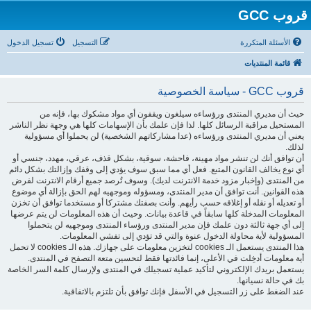
قروب GCC
الأسئلة المتكررة
التسجيل
تسجيل الدخول
قائمة المنتديات
قروب GCC - سياسة الخصوصية
حيث أن مديري المنتدى ورؤساءه سيلغون ويقفون أي مواد مشكوك بها، فإنه من
المستحيل مراقبة الرسائل كلها. لذا فإن علمك بأن الإسهامات كلها هي وجهة نظر الناشر
يعني أن مديري المنتدى ورؤساءه (عدا مشاركاتهم الشخصية) لن يحملوا أي مسؤولية
لذلك.
أن توافق أنك لن تنشر مواد مهينة، فاحشة، سوقية، بشكل قذف، عرقي، مهدد، جنسي أو
أي نوع يخالف القانون المتبع. فعل أي مما سبق سوف يؤدي إلى وقفك وإزالتك بشكل دائم
من المنتدى (وإخبار مزود خدمة الانترنت لديك). وسوف تُرصد جميع أرقام الانترنت لفرض
هذه القوانين. أنت توافق أن مدير المنتدى، ومسؤوله وموجهيه لهم الحق بإزالة أي موضوع
أو تعديله أو نقله أو إغلاقه حسب رأيهم. وأنت بصفتك مشتركا أو مستخدما توافق أن تخزن
المعلومات المدخلة كلها سابقاً في قاعدة بيانات. وحيث أن هذه المعلومات لن يتم عرضها
إلى أي جهة ثالثة دون علمك فإن مدير المنتدى ورؤساء المنتدى وموجهيه لن يتحملوا
المسؤولية لأية محاولة الدخول عنوة والتي قد تؤدي إلى تفشي المعلومات.
هذا المنتدى يستعمل الـ cookies لتخزين معلومات على جهازك. هذه الـ cookies لا تحمل
أية معلومات أدخِلت في الأعلى، إنما فائدتها فقط لتحسين متعة التصفح في المنتدى.
يستعمل بريدك الإلكتروني لتأكيد عملية تسجيلك في المنتدى ولإرسال كلمة السر الخاصة
بك في حالة نسيانها.
عند الضغط على زر التسجيل في الأسفل فإنك توافق بأن تلتزم بالاتفاقية.