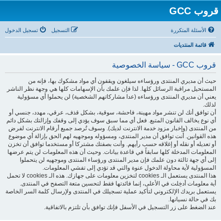
قروب GCC
الأسئلة المتكررة
التسجيل
تسجيل الدخول
قائمة المنتديات
قروب GCC - سياسة الخصوصية
حيث أن مديري المنتدى ورؤساءه سيلغون ويقفون أي مواد مشكوك بها، فإنه من
المستحيل مراقبة الرسائل كلها. لذا فإن علمك بأن الإسهامات كلها هي وجهة نظر الناشر
يعني أن مديري المنتدى ورؤساءه (عدا مشاركاتهم الشخصية) لن يحملوا أي مسؤولية
لذلك.
أن توافق أنك لن تنشر مواد مهينة، فاحشة، سوقية، بشكل قذف، عرقي، مهدد، جنسي أو
أي نوع يخالف القانون المتبع. فعل أي مما سبق سوف يؤدي إلى وقفك وإزالتك بشكل دائم
من المنتدى (وإخبار مزود خدمة الانترنت لديك). وسوف تُرصد جميع أرقام الانترنت لفرض
هذه القوانين. أنت توافق أن مدير المنتدى، ومسؤوله وموجهيه لهم الحق بإزالة أي موضوع
أو تعديله أو نقله أو إغلاقه حسب رأيهم. وأنت بصفتك مشتركا أو مستخدما توافق أن تخزن
المعلومات المدخلة كلها سابقاً في قاعدة بيانات. وحيث أن هذه المعلومات لن يتم عرضها
إلى أي جهة ثالثة دون علمك فإن مدير المنتدى ورؤساء المنتدى وموجهيه لن يتحملوا
المسؤولية لأية محاولة الدخول عنوة والتي قد تؤدي إلى تفشي المعلومات.
هذا المنتدى يستعمل الـ cookies لتخزين معلومات على جهازك. هذه الـ cookies لا تحمل
أية معلومات أدخِلت في الأعلى، إنما فائدتها فقط لتحسين متعة التصفح في المنتدى.
يستعمل بريدك الإلكتروني لتأكيد عملية تسجيلك في المنتدى ولإرسال كلمة السر الخاصة
بك في حالة نسيانها.
عند الضغط على زر التسجيل في الأسفل فإنك توافق بأن تلتزم بالاتفاقية.