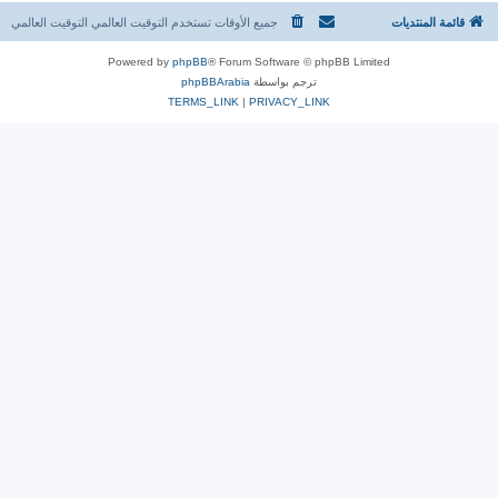
قائمة المنتديات
جميع الأوقات تستخدم التوقيت العالمي التوقيت العالمي
Powered by
phpBB
® Forum Software © phpBB Limited
ترجم بواسطة
phpBBArabia
TERMS_LINK
|
PRIVACY_LINK