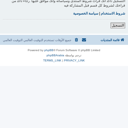
التسجيل تأكد أنك قرأتَ شروط المنتدى وسياساته وأنك موافق عليها. رجاءً تأكد من
قراءتك لشروط كل قسم قبل المشاركة فيه
شروط الاستخدام
|
سياسة الخصوصية
التسجيل
قائمة المنتديات
جميع الأوقات تستخدم التوقيت العالمي التوقيت العالمي
Powered by
phpBB
® Forum Software © phpBB Limited
ترجم بواسطة
phpBBArabia
TERMS_LINK
|
PRIVACY_LINK