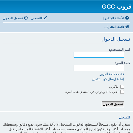
قروب GCC
الأسئلة المتكررة
التسجيل
تسجيل الدخول
قائمة المنتديات
تسجيل الدخول
اسم المستخدم:
كلمة السر:
فقدت كلمة المرور
إعادة إرسال كود التفعيل
تذكرني
أخفِ حالة وجودي في المنتدى هذه المرة
التسجيل
ينبغي أن تكون مسجلاً لتستطيع الدخول. التسجيل لا يأخذ منك سوى بضع دقائق وسيعطيك
مميزات أكثر. وقد تكون إدارة المنتدى خصصت صلاحيات أكثر للأعضاء المسجلين. قبل