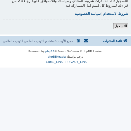
التسجيل تأكد أنك قرأتَ شروط المنتدى وسياساته وأنك موافق عليها. رجاءً تأكد من
قراءتك لشروط كل قسم قبل المشاركة فيه
شروط الاستخدام
|
سياسة الخصوصية
التسجيل
قائمة المنتديات
جميع الأوقات تستخدم التوقيت العالمي التوقيت العالمي
Powered by
phpBB
® Forum Software © phpBB Limited
ترجم بواسطة
phpBBArabia
TERMS_LINK
|
PRIVACY_LINK