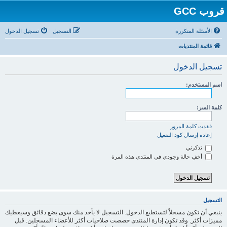
قروب GCC
الأسئلة المتكررة
التسجيل
تسجيل الدخول
قائمة المنتديات
تسجيل الدخول
اسم المستخدم:
كلمة السر:
فقدت كلمة المرور
إعادة إرسال كود التفعيل
تذكرني
أخفِ حالة وجودي في المنتدى هذه المرة
التسجيل
ينبغي أن تكون مسجلاً لتستطيع الدخول. التسجيل لا يأخذ منك سوى بضع دقائق وسيعطيك
مميزات أكثر. وقد تكون إدارة المنتدى خصصت صلاحيات أكثر للأعضاء المسجلين. قبل