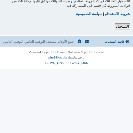
التسجيل تأكد أنك قرأتَ شروط المنتدى وسياساته وأنك موافق عليها. رجاءً تأكد من
قراءتك لشروط كل قسم قبل المشاركة فيه
شروط الاستخدام
|
سياسة الخصوصية
التسجيل
قائمة المنتديات
جميع الأوقات تستخدم التوقيت العالمي التوقيت العالمي
Powered by
phpBB
® Forum Software © phpBB Limited
ترجم بواسطة
phpBBArabia
TERMS_LINK
|
PRIVACY_LINK