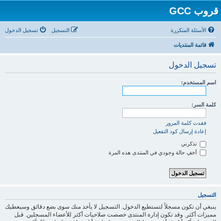
قروب GCC
الأسئلة المتكررة
التسجيل
تسجيل الدخول
قائمة المنتديات
تسجيل الدخول
اسم المستخدم:
كلمة السر:
فقدت كلمة المرور
إعادة إرسال كود التفعيل
تذكرني
أخفِ حالة وجودي في المنتدى هذه المرة
التسجيل
ينبغي أن تكون مسجلاً لتستطيع الدخول. التسجيل لا يأخذ منك سوى بضع دقائق وسيعطيك
مميزات أكثر. وقد تكون إدارة المنتدى خصصت صلاحيات أكثر للأعضاء المسجلين. قبل