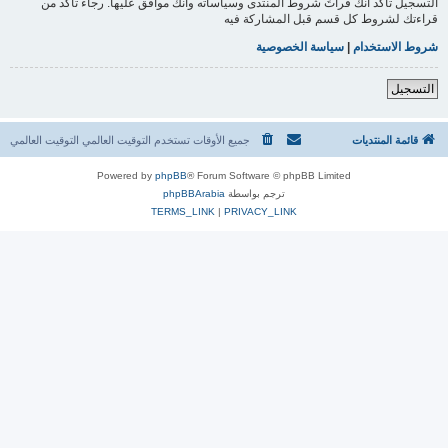
التسجيل تأكد أنك قرأتَ شروط المنتدى وسياساته وأنك موافق عليها. رجاءً تأكد من
قراءتك لشروط كل قسم قبل المشاركة فيه
شروط الاستخدام
|
سياسة الخصوصية
التسجيل
قائمة المنتديات
جميع الأوقات تستخدم التوقيت العالمي التوقيت العالمي
Powered by
phpBB
® Forum Software © phpBB Limited
ترجم بواسطة
phpBBArabia
TERMS_LINK
|
PRIVACY_LINK