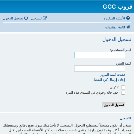
قروب GCC
الأسئلة المتكررة
التسجيل
تسجيل الدخول
قائمة المنتديات
تسجيل الدخول
اسم المستخدم:
كلمة السر:
فقدت كلمة المرور
إعادة إرسال كود التفعيل
تذكرني
أخفِ حالة وجودي في المنتدى هذه المرة
التسجيل
ينبغي أن تكون مسجلاً لتستطيع الدخول. التسجيل لا يأخذ منك سوى بضع دقائق وسيعطيك
مميزات أكثر. وقد تكون إدارة المنتدى خصصت صلاحيات أكثر للأعضاء المسجلين. قبل