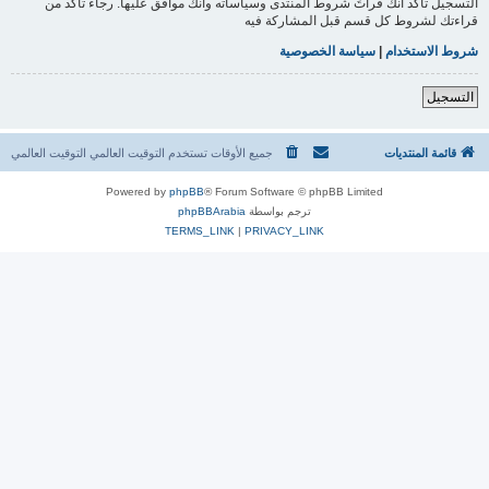
التسجيل تأكد أنك قرأتَ شروط المنتدى وسياساته وأنك موافق عليها. رجاءً تأكد من
قراءتك لشروط كل قسم قبل المشاركة فيه
شروط الاستخدام
|
سياسة الخصوصية
التسجيل
قائمة المنتديات
جميع الأوقات تستخدم التوقيت العالمي التوقيت العالمي
Powered by
phpBB
® Forum Software © phpBB Limited
ترجم بواسطة
phpBBArabia
TERMS_LINK
|
PRIVACY_LINK