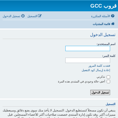
قروب GCC
الأسئلة المتكررة
التسجيل
تسجيل الدخول
قائمة المنتديات
تسجيل الدخول
اسم المستخدم:
كلمة السر:
فقدت كلمة المرور
إعادة إرسال كود التفعيل
تذكرني
أخفِ حالة وجودي في المنتدى هذه المرة
التسجيل
ينبغي أن تكون مسجلاً لتستطيع الدخول. التسجيل لا يأخذ منك سوى بضع دقائق وسيعطيك
مميزات أكثر. وقد تكون إدارة المنتدى خصصت صلاحيات أكثر للأعضاء المسجلين. قبل