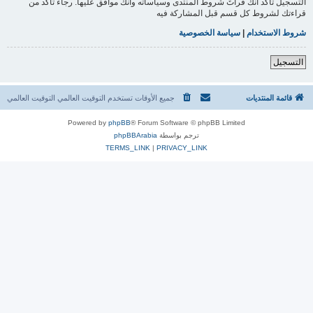
التسجيل تأكد أنك قرأتَ شروط المنتدى وسياساته وأنك موافق عليها. رجاءً تأكد من
قراءتك لشروط كل قسم قبل المشاركة فيه
شروط الاستخدام
|
سياسة الخصوصية
التسجيل
قائمة المنتديات
جميع الأوقات تستخدم التوقيت العالمي التوقيت العالمي
Powered by
phpBB
® Forum Software © phpBB Limited
ترجم بواسطة
phpBBArabia
TERMS_LINK
|
PRIVACY_LINK