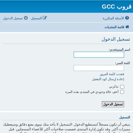
قروب GCC
الأسئلة المتكررة
التسجيل
تسجيل الدخول
قائمة المنتديات
تسجيل الدخول
اسم المستخدم:
كلمة السر:
فقدت كلمة المرور
إعادة إرسال كود التفعيل
تذكرني
أخفِ حالة وجودي في المنتدى هذه المرة
التسجيل
ينبغي أن تكون مسجلاً لتستطيع الدخول. التسجيل لا يأخذ منك سوى بضع دقائق وسيعطيك
مميزات أكثر. وقد تكون إدارة المنتدى خصصت صلاحيات أكثر للأعضاء المسجلين. قبل