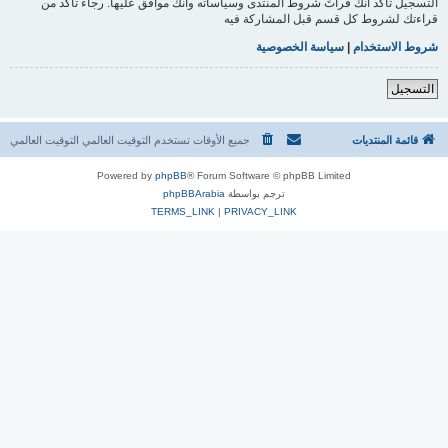
التسجيل تأكد أنك قرأتَ شروط المنتدى وسياساته وأنك موافق عليها. رجاءً تأكد من
قراءتك لشروط كل قسم قبل المشاركة فيه
شروط الاستخدام
|
سياسة الخصوصية
التسجيل
قائمة المنتديات
جميع الأوقات تستخدم التوقيت العالمي التوقيت العالمي
Powered by
phpBB
® Forum Software © phpBB Limited
ترجم بواسطة
phpBBArabia
TERMS_LINK
|
PRIVACY_LINK