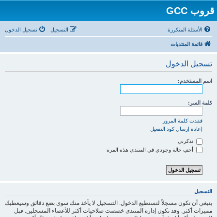
قروب GCC
الأسئلة المتكررة
التسجيل
تسجيل الدخول
قائمة المنتديات
تسجيل الدخول
اسم المستخدم:
كلمة السر:
فقدت كلمة المرور
إعادة إرسال كود التفعيل
تذكرني
أخفِ حالة وجودي في المنتدى هذه المرة
التسجيل
ينبغي أن تكون مسجلاً لتستطيع الدخول. التسجيل لا يأخذ منك سوى بضع دقائق وسيعطيك
مميزات أكثر. وقد تكون إدارة المنتدى خصصت صلاحيات أكثر للأعضاء المسجلين. قبل