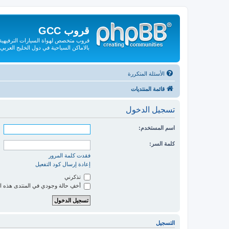
قروب GCC
قروب متخصص لهواة السيارات الترفيهية و
بالاماكن السياحية في دول الخليج العربي
الأسئلة المتكررة
قائمة المنتديات
تسجيل الدخول
اسم المستخدم:
كلمة السر:
فقدت كلمة المرور
إعادة إرسال كود التفعيل
تذكرني
أخفِ حالة وجودي في المنتدى هذه ا
التسجيل