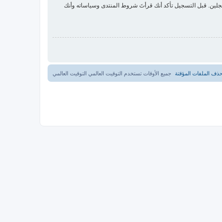
لين. قبل التسجيل تأكد أنك قرأتَ شروط المنتدى وسياساته وأنك
ذف الملفات المؤقتة
جميع الأوقات تستخدم التوقيت العالمي التوقيت العالمي