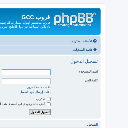
قروب GCC
قروب متخصص لهواة السيارات الترفيهية و
بالاماكن السياحية في دول الخليج العربي
الأسئلة المتكررة
قائمة المنتديات
تسجيل الدخول
اسم المستخدم:
كلمة السر:
فقدت كلمة المرور
إعادة إرسال كود التفعيل
تذكرني
أخفِ حالة وجودي في المنتدى هذه ا
التسجيل