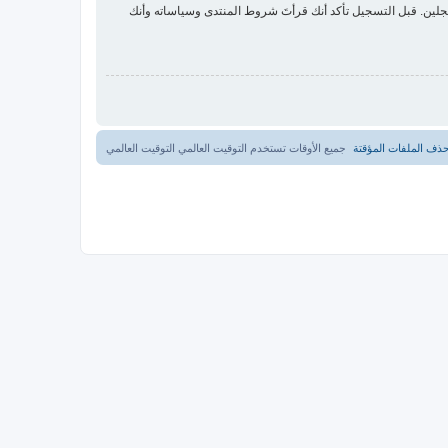
لين. قبل التسجيل تأكد أنك قرأتَ شروط المنتدى وسياساته وأنك
ذف الملفات المؤقتة
جميع الأوقات تستخدم التوقيت العالمي التوقيت العالمي